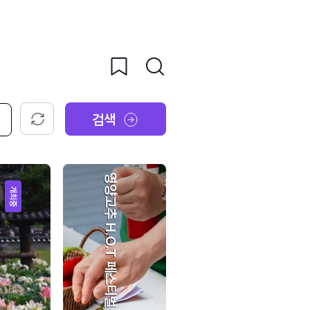
검색
초기화
영양고추 H.O.T 페스티벌
개최중