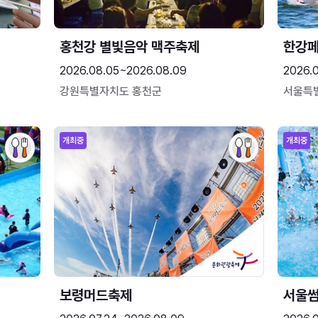
홍천강 별빛음악 맥주축제
한강
2026.08.05~2026.08.09
2026.
강원특별자치도 홍천군
서울특
개최중
개최중
보령머드축제
서울