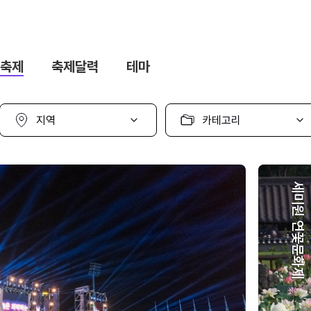
축제
축제달력
테마
지
카
역
테
선
고
택
리
선
택
세미원 연꽃문화제