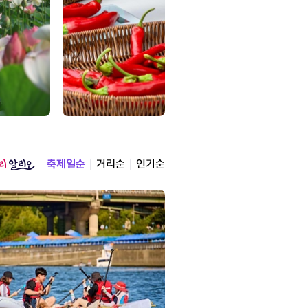
축제일순
거리순
인기순