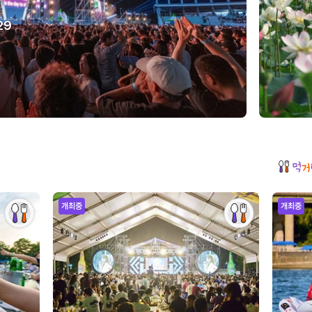
29
개최중
개최중