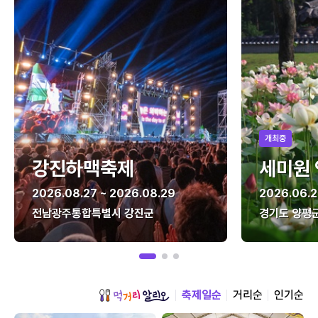
개최중
강진하맥축제
세미원
2026.08.27 ~ 2026.08.29
2026.06.2
전남광주통합특별시 강진군
경기도 양평
축제일순
거리순
인기순