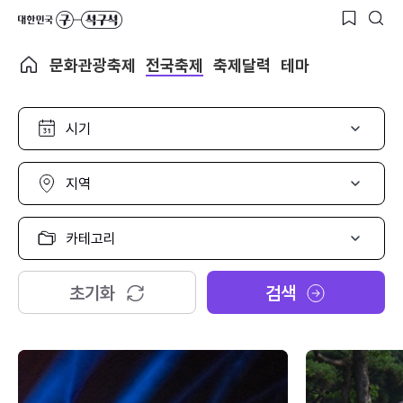
문화관광축제
전국축제
축제달력
테마
시
기
선
택
지
역
선
택
카
테
고
리
초기화
검색
선
택