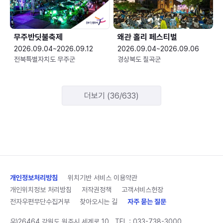
무주반딧불축제
왜관 홀리 페스티벌
2026.09.04~2026.09.12
2026.09.04~2026.09.06
전북특별자치도 무주군
경상북도 칠곡군
더보기 (36/633)
개인정보처리방침
위치기반 서비스 이용약관
개인위치정보 처리방침
저작권정책
고객서비스헌장
전자우편무단수집거부
찾아오시는 길
자주 묻는 질문
우)26464 강원도 원주시 세계로 10
TEL :
033-738-3000