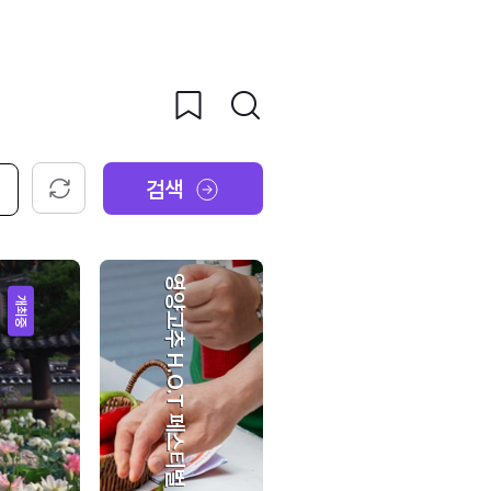
검색
초기화
영양고추 H.O.T 페스티벌
개최중