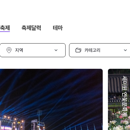
축제
축제달력
테마
지
카
역
테
선
고
택
리
선
택
세미원 연꽃문화제