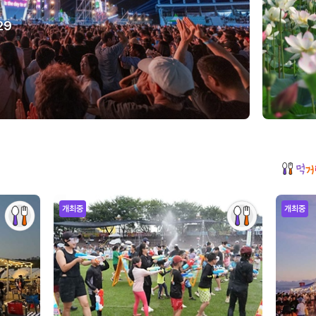
29
개최중
개최중