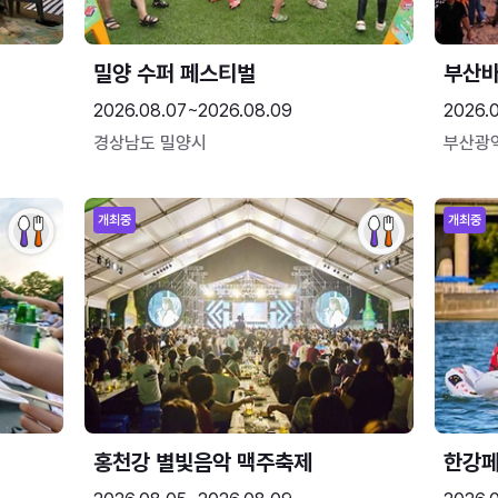
밀양 수퍼 페스티벌
부산
2026.08.07~2026.08.09
2026.
경상남도 밀양시
부산광
개최중
개최중
홍천강 별빛음악 맥주축제
한강