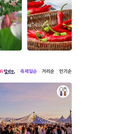
축제일순
거리순
인기순