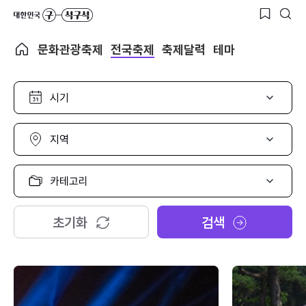
문화관광축제
전국축제
축제달력
테마
시
기
선
택
지
역
선
택
카
테
고
리
초기화
검색
선
택