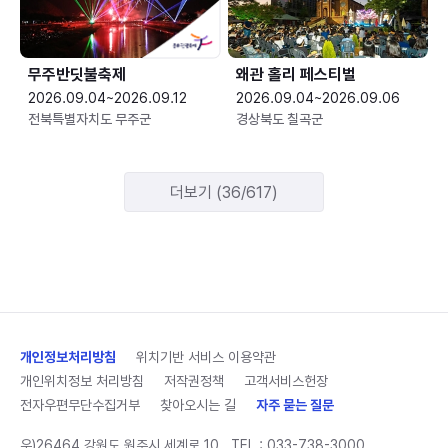
무주반딧불축제
왜관 홀리 페스티벌
2026.09.04~2026.09.12
2026.09.04~2026.09.06
전북특별자치도 무주군
경상북도 칠곡군
더보기 (36/617)
개인정보처리방침
위치기반 서비스 이용약관
개인위치정보 처리방침
저작권정책
고객서비스헌장
전자우편무단수집거부
찾아오시는 길
자주 묻는 질문
우)26464 강원도 원주시 세계로 10
TEL :
033-738-3000