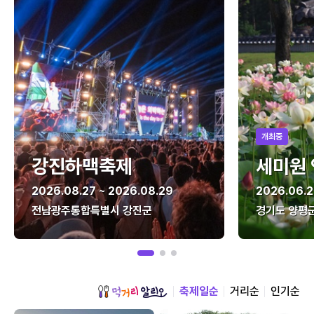
개최중
강진하맥축제
세미원
2026.08.27 ~ 2026.08.29
2026.06.2
전남광주통합특별시 강진군
경기도 양평
축제일순
거리순
인기순