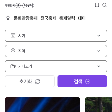
문화관광축제
전국축제
축제달력
테마
시
기
선
택
지
역
선
택
카
테
고
리
초기화
검색
선
택