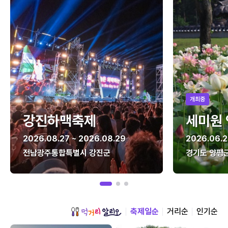
개최중
강진하맥축제
세미원
2026.08.27 ~ 2026.08.29
2026.06.2
전남광주통합특별시 강진군
경기도 양평
축제일순
거리순
인기순