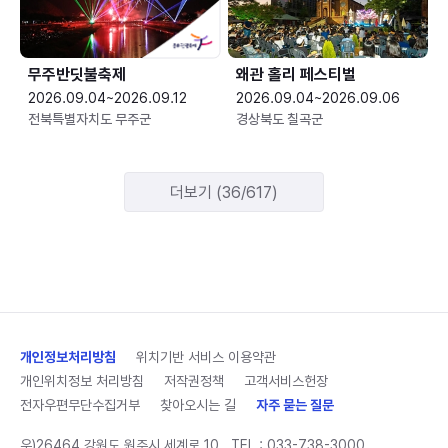
무주반딧불축제
왜관 홀리 페스티벌
2026.09.04~2026.09.12
2026.09.04~2026.09.06
전북특별자치도 무주군
경상북도 칠곡군
더보기 (36/617)
개인정보처리방침
위치기반 서비스 이용약관
개인위치정보 처리방침
저작권정책
고객서비스헌장
전자우편무단수집거부
찾아오시는 길
자주 묻는 질문
우)26464 강원도 원주시 세계로 10
TEL :
033-738-3000