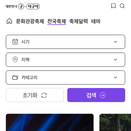
문화관광축제
전국축제
축제달력
테마
시
기
선
택
지
역
선
택
카
테
고
리
초기화
검색
선
택