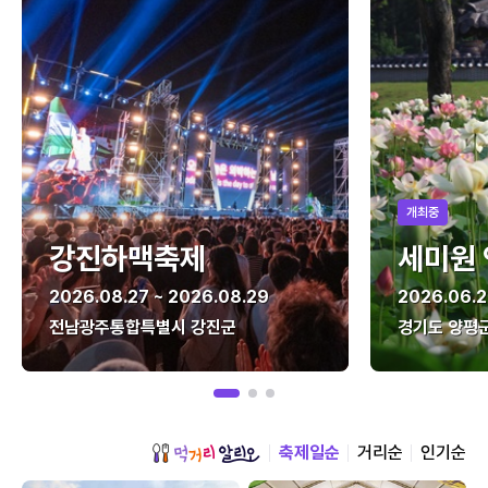
개최중
강진하맥축제
세미원
2026.08.27 ~ 2026.08.29
2026.06.2
전남광주통합특별시 강진군
경기도 양평
축제일순
거리순
인기순