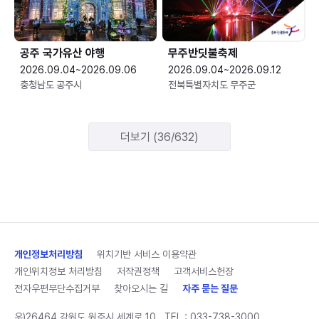
공주 국가유산 야행
무주반딧불축제
2026.09.04~2026.09.06
2026.09.04~2026.09.12
충청남도 공주시
전북특별자치도 무주군
더보기 (36/632)
개인정보처리방침
위치기반 서비스 이용약관
개인위치정보 처리방침
저작권정책
고객서비스헌장
전자우편무단수집거부
찾아오시는 길
자주 묻는 질문
우)26464 강원도 원주시 세계로 10
TEL :
033-738-3000