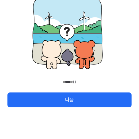
관광안내
지역번호
관광정보 수정/신규요청
관광정보
유관기관
(26464) 강원특별자치도 원주시 세계로 10
대표전화
033-738-3000 (유료, 평일 09시~18시)
대구석 회원이 되어볼래요!
사업자등록번호
202-81-50707
메뉴
검색
여행지도
로그인
통신판매업신고
제2009-서울중구-1234호
이용 가이드
찾아오시는 길