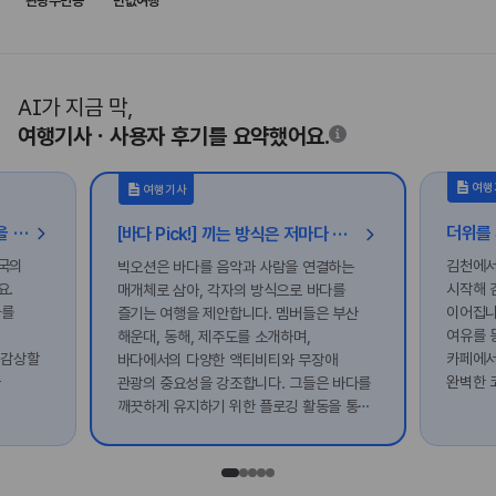
관광주민증
반값여행
AI가 지금 막,
여행기사ㆍ사용자 후기를 요약했어요.
여행
여행기사
낙동강 물줄기 따라 호국의 정신을 만나는 칠곡 평화 여행
[바다 Pick!] 끼는 방식은 저마다 달라도, 바다는 누구에게나 열려 있다
국의
김천에서
빅오션은 바다를 음악과 사람을 연결하는
요.
시작해 
매개체로 삼아, 각자의 방식으로 바다를
사를
이어집니
즐기는 여행을 제안합니다. 멤버들은 부산
여유를 
해운대, 동해, 제주도를 소개하며,
 감상할
카페에서
바다에서의 다양한 액티비티와 무장애
을
완벽한 
관광의 중요성을 강조합니다. 그들은 바다를
깨끗하게 유지하기 위한 플로깅 활동을 통해
환경 보호에도 힘쓰고 있습니다.