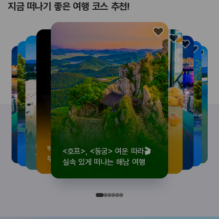
지금 떠나기 좋은 여행 코스 추천!
<호프>, <동궁> 여운 따라🎬
로컬 감성 수집!
우리말이 더 재미있어지는
뚜벅이 여행자 주목🚶
백제의 숨결을 따라,
<호프>, <동궁> 여운 따라🎬
로컬 감성 수집!
우리말이 더 재미있어지는
숲길부터 천년 고찰까지!
뚜벅이 여행자 주목🚶
백제의 숨결을 따라,
숲길부터 천년 고찰까지!
숲길부터 천년 고찰까지!
뚜벅이 여행자 주목🚶
우리말이 더 재미있어지는
백제의 숨결을 따라,
로컬 감성 수집!
<호프>, <동궁> 여운 따라🎬
실속 있게 떠나는 해남 여행
전국 로컬 기념품숍 3곳⭐
세종 한글 여행
양양 1박 2일 코스
부여에서 만나는 여름
실속 있게 떠나는 해남 여행
전국 로컬 기념품숍 3곳⭐
세종 한글 여행
마음에 쉼을 더하는 부안
양양 1박 2일 코스
부여에서 만나는 여름
마음에 쉼을 더하는 부안
마음에 쉼을 더하는 부안
양양 1박 2일 코스
세종 한글 여행
부여에서 만나는 여름
전국 로컬 기념품숍 3곳⭐
실속 있게 떠나는 해남 여행