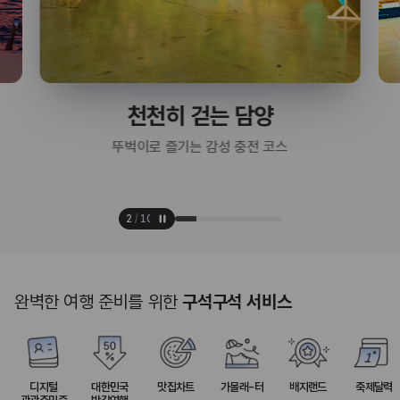
천천히 걷는 담양
뚜벅이로 즐기는 감성 충전 코스
2
/
10
완벽한 여행 준비를 위한
구석구석 서비스
디지털
대한민국
맛집차트
가볼래-터
배지랜드
축제달력