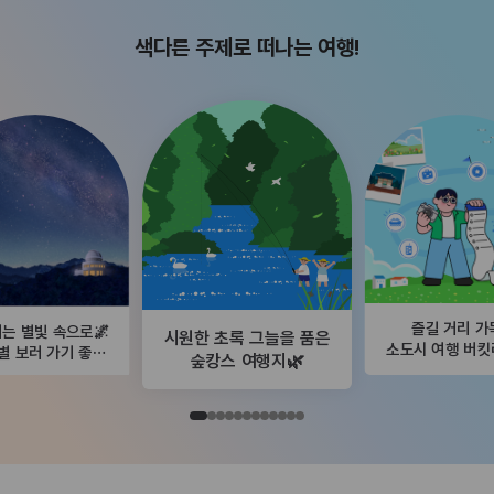
색다른 주제로 떠나는 여행!
즐길 거리 가
는 별빛 속으로🌌
시원한 초록 그늘을 품은
소도시 여행 버
별 보러 가기 좋은
숲캉스 여행지🌿
곳