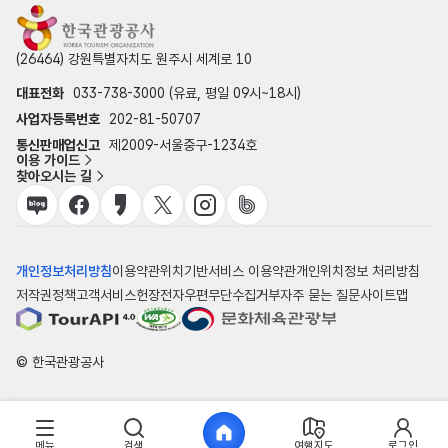
(26464) 강원특별자치도 원주시 세계로 10
대표전화
033-738-3000 (유료, 평일 09시~18시)
사업자등록번호
202-81-50707
통신판매업신고
제2009-서울중구-1234호
이용 가이드
찾아오시는 길
개인정보처리방침
이용약관
위치기반서비스 이용약관
개인위치정보 처리방침
저작권정책
고객서비스헌장
전자우편무단수집거부
자주 묻는 질문
사이트맵
© 한국관광공사
메뉴
검색
여행지도
로그인