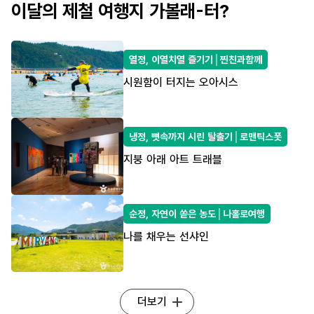
이달의 제철 여행지 가볼래-터?
열정, 이열치열 즐기기│찐친과함께
시원함이 터지는 오아시스
냉정, 뼛속까지 시린 탈출기│로맨틱스폿
지붕 아래 아트 트래블
순정, 자연이 쏟은 농도│나홀로여행
나를 채우는 선샤인
더보기