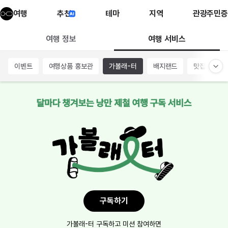
여행
추천
테마
지역
관광주민증
여행 서비스
여행 정보
이벤트
여행상품 홍보관
가볼래-터
배지랜드
맛집차트
구독하기
가볼래-터 구독하고 미션 참여하면