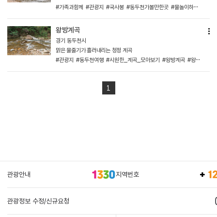
#가족과함께
#관광지
#국사봉
#동두천가볼만한곳
#물놀이하기좋은
#
왕방계곡
경기 동두천시
맑은 물줄기가 흘러내리는 청정 계곡
#관광지
#동두천여행
#시원한_계곡_모아보기
#왕방계곡
#왕방산계곡
1
관광안내
지역번호
관광정보 수정/신규요청