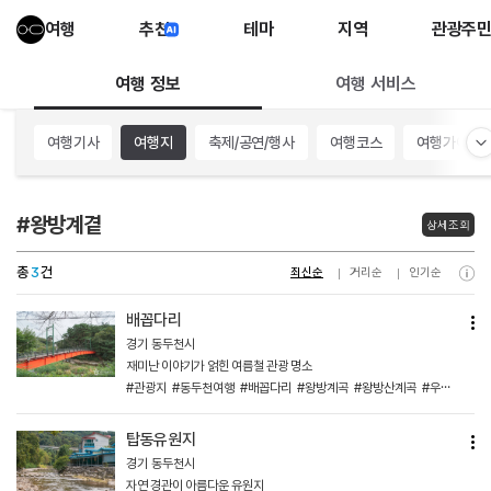
여행
추천
테마
지역
관광주
여행 서비스
여행 정보
여행기사
여행지
축제/공연/행사
여행코스
여행가이드
#왕방계곁
상세조회
총
3
건
최신순
거리순
인기순
배꼽다리
경기 동두천시
재미난 이야기가 얽힌 여름철 관광 명소
#관광지
#동두천여행
#배꼽다리
#왕방계곡
#왕방산계곡
#우리나라중앙
탑동유원지
경기 동두천시
자연 경관이 아름다운 유원지