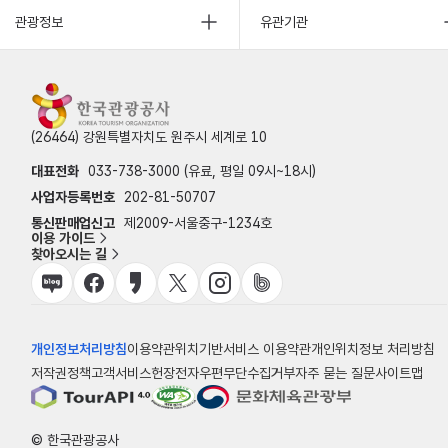
관광정보
유관기관
(26464) 강원특별자치도 원주시 세계로 10
대표전화
033-738-3000 (유료, 평일 09시~18시)
사업자등록번호
202-81-50707
통신판매업신고
제2009-서울중구-1234호
이용 가이드
찾아오시는 길
개인정보처리방침
이용약관
위치기반서비스 이용약관
개인위치정보 처리방침
저작권정책
고객서비스헌장
전자우편무단수집거부
자주 묻는 질문
사이트맵
© 한국관광공사