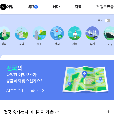
여행
추천
테마
지역
관광주민증
내위치
경북
경남
제주
전국
서울
부산
대구
전국
의
다양한 여행코스가
궁금하지 않으신가요?
AI콕콕 플래너 바로가기
전국
축제·행사 어디까지 가봤니?