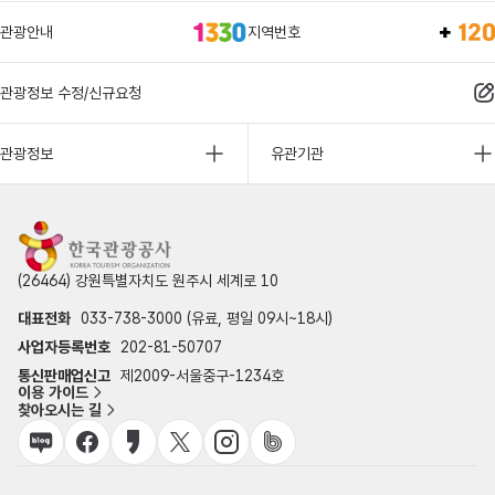
관광안내
지역번호
관광정보 수정/신규요청
관광정보
유관기관
(26464) 강원특별자치도 원주시 세계로 10
대표전화
033-738-3000 (유료, 평일 09시~18시)
사업자등록번호
202-81-50707
통신판매업신고
제2009-서울중구-1234호
이용 가이드
찾아오시는 길