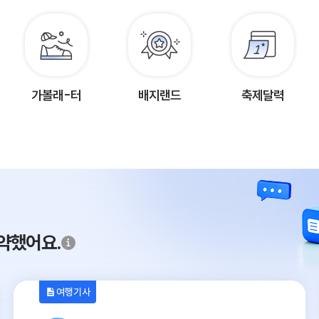
가볼래-터
배지랜드
축제달력
약했어요.
여행기사