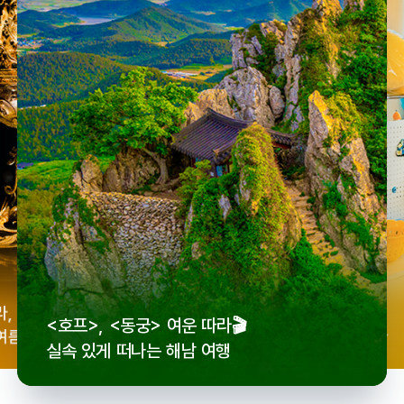
우리
라,
로컬 감성 수집!
<호프>, <동궁> 여운 따라🎬
세종
여름
전국 로컬 기념품숍 3곳⭐
실속 있게 떠나는 해남 여행