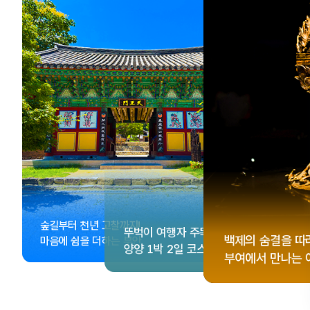
, <동궁> 여운 따라🎬
성 수집!
이 더 재미있어지는
숲길부터 천년 고찰까지!
뚜벅이 여행자 주목🚶
게 떠나는 해남 여행
컬 기념품숍 3곳⭐
글 여행
백제의 숨결을 따
마음에 쉼을 더하는 부안
양양 1박 2일 코스
부여에서 만나는 