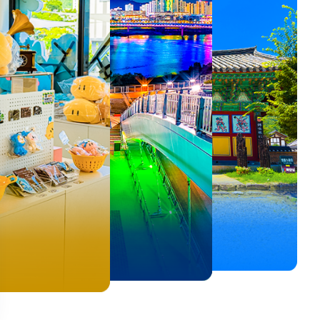
뚜벅이 여행자 주목🚶
백제의 숨결을 따라,
<호프>, <동궁> 여운 따라🎬
로컬 감성 수집!
우리말이 더 재미있어지는
숲길부터 천년 고찰까지!
뚜벅이 여행자 주목🚶
백제의 숨결을 따라,
숲길부터 천년 고찰까지!
말이 더 재미있어지는
양양 1박 2일 코스
부여에서 만나는 여름
실속 있게 떠나는 해남 여행
전국 로컬 기념품숍 3곳⭐
세종 한글 여행
마음에 쉼을 더하는 부안
양양 1박 2일 코스
부여에서 만나는 여름
마음에 쉼을 더하는 부안
 한글 여행