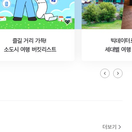
즐길 거리 가득!
빅데이터
소도시 여행 버킷리스트
세대별 여행
더보기