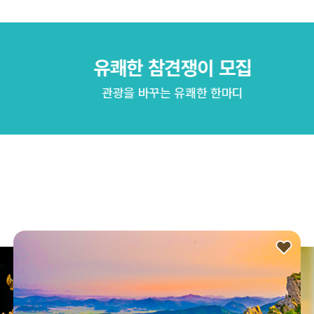
유쾌한 참견쟁이 모집
관광을 바꾸는 유쾌한 한마디