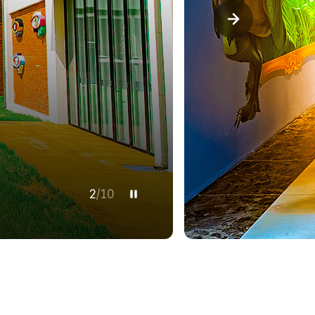
3
/
10