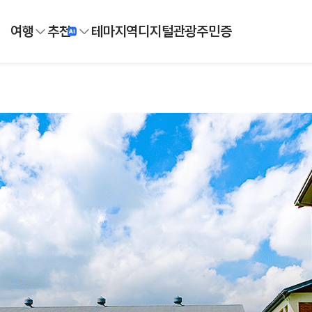
여행
추천
테마
지역
디지털
관광주민증