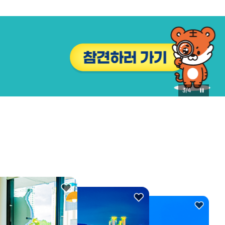
3
/
4