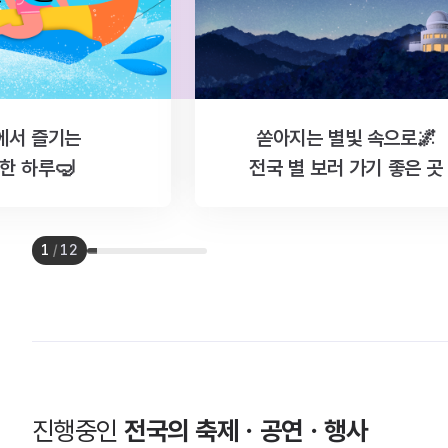
에서 즐기는
쏟아지는 별빛 속으로🌌
한 하루🤿
전국 별 보러 가기 좋은 곳
1
/
12
진행중인
전국의 축제ㆍ공연ㆍ행사