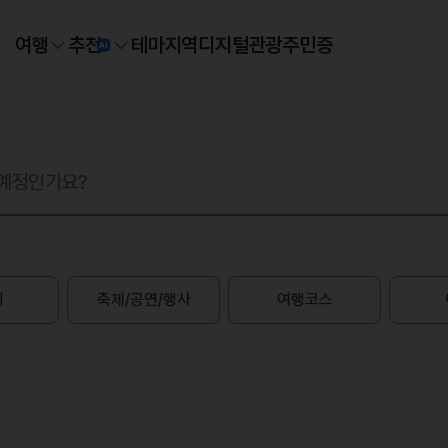
여행
추천
테마
지역
디지털
관광주민증
지
축제/공연/행사
여행코스