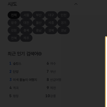
시/도
전체
서울
부산
대구
인천
광주
대전
울산
세종
경기
강원
충북
충남
경북
경남
전북
제주
최근 인기 검색어
1
6
숲캉스
여수
2
7
단양
부산
3
8
이색 물놀이 여행지
반값여행
4
9
계곡
제천
5
10
평창
강릉