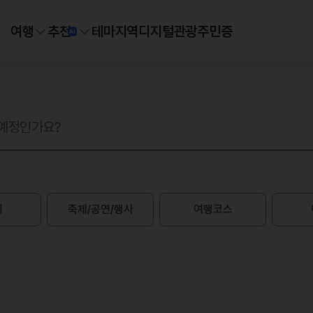
여행
추천
테마
지역
디지털
관광주민증
지
축제/공연/행사
여행코스