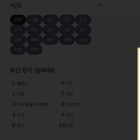
시/도
전체
서울
부산
대구
인천
광주
대전
울산
세종
경기
강원
충북
충남
경북
경남
전북
제주
최근 인기 검색어
1
6
숲캉스
여수
2
7
단양
부산
3
8
이색 물놀이 여행지
반값여행
4
9
계곡
제천
5
10
평창
강릉