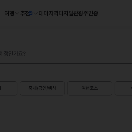
여행
추천
테마
지역
디지털
관광주민증
지
축제/공연/행사
여행코스