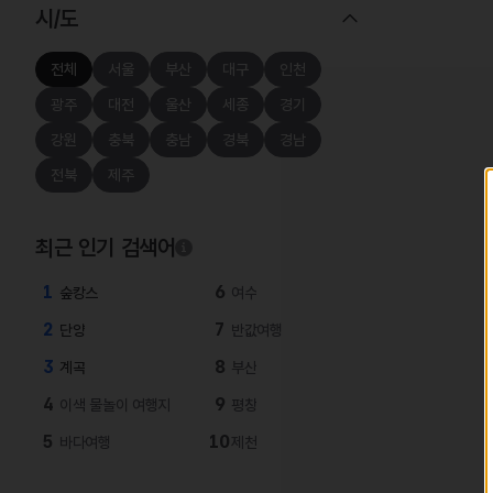
시/도
전체
서울
부산
대구
인천
광주
대전
울산
세종
경기
강원
충북
충남
경북
경남
전북
제주
최근 인기 검색어
1
6
숲캉스
여수
2
7
단양
반값여행
3
8
계곡
부산
4
9
이색 물놀이 여행지
평창
5
10
바다여행
제천