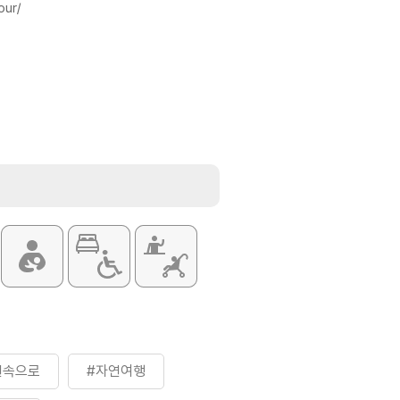
our/
연속으로
#자연여행