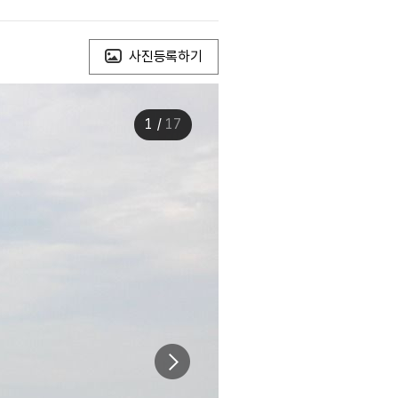
사진등록하기
1
/
17