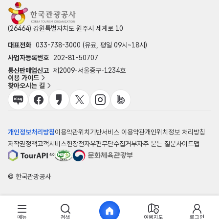
(26464) 강원특별자치도 원주시 세계로 10
대표전화
033-738-3000 (유료, 평일 09시~18시)
사업자등록번호
202-81-50707
통신판매업신고
제2009-서울중구-1234호
이용 가이드
찾아오시는 길
개인정보처리방침
이용약관
위치기반서비스 이용약관
개인위치정보 처리방침
저작권정책
고객서비스헌장
전자우편무단수집거부
자주 묻는 질문
사이트맵
© 한국관광공사
메뉴
검색
여행지도
로그인