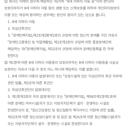
① 회사는 아래의 경우에 해당하는 자(이하 “8세 이하의 아동 등”이라 한다)의
보호의무자가 8세 이하의 아동 등의 생명 또는 신체보호를 위하여 개인위치정보의
이용 또는 제공에 동의하는 경우에는 본인의 동의가 있는 것으로 봅니다.
1. 8세 이하의 아동
2. 피성년후견인
3. 「장애인복지법」제2조제2항제2호의 규정에 의한 정신적 장애를 가진 자로서
「장애인고용촉진 및 직업재활법」 제2조제2호의 규정에 의한 중증장애인에
해당하는 자(「장애인복지법」 제32조의 규정에 의하여 장애인등록을 한 자에
한한다)
② 제1항에 따른 8세 이하의 아동등의 보호의무자는 8세 이하의 아동등을 사실상
보호하는 자로서 다음 각 호의 어느 하나에 해당하는 자를 말합니다.
1. 8세 이하의 아동의 법정대리인 또는 「보호시설에 있는 미성년자의 후견 직무에
관한 법률」 제3조에 따른 후견인
2. 피성년후견인의 법정대리인
3. 제1항제3호의 자의 법정대리인 또는 「장애인복지법」 제58조제1항제1호에
따른 장애인 거주시설(국가 또는 지방자치단체가 설치ㆍ운영하는 시설로
한정한다)의 장, 「정신건강증진 및 정신질환자 복지서비스 지원에 관한 법률」
제22조에 따른 정신요양시설의 장 및 같은 법 제26조에 따른 정신재활시설(국가
또는 지방자치단체가 설치ㆍ운영하는 시설로 한정한다)의 장