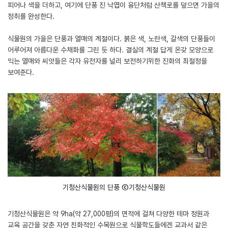
피어나 색을 더하고, 여기에 단풍 진 낙엽이 융단처럼 산책로를 덮으면 가을의
정취를 완성한다.
식물원의 가을은 단풍과 열매의 계절이다. 붉은 색, 노란색, 갈색의 단풍들이
어루어져 아름다운 수채화를 그린 듯 하다. 결실의 계절 답게 온갖 모양으로
익는 열매와 씨앗들은 각자 유전자를 널리 보전하기위한 진화의 최절정을
보여준다.
기청산식물원의 단풍 ⓒ기청산식물원
기청산식물원은 약 9ha(약 27,000평)의 면적에 걸쳐 다양한 테마 정원과
교육 공간을 갖춘 자연 친화적인 수목원으로 식물학도들에겐 교과서 같은