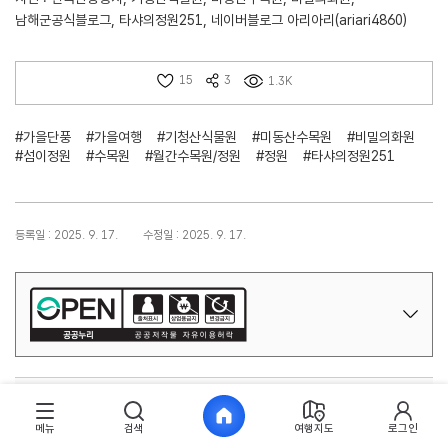
남해군공식블로그, 타샤의정원251, 네이버블로그 아리아리(ariari4860)
15
3
1.3K
#가을단풍
#가을여행
#기청산식물원
#미동산수목원
#비밀의화원
#섬이정원
#수목원
#월간수목원/정원
#정원
#타샤의정원251
등록일 : 2025. 9. 17.
수정일 : 2025. 9. 17.
콘텐츠 등록 및 수정 문의
메뉴
검색
여행지도
로그인
지역콘텐츠육성팀
033-738-3565