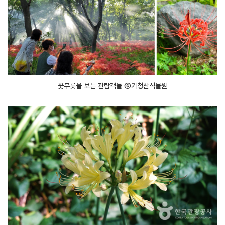
꽃무릇을 보는 관람객들 ⓒ기청산식물원