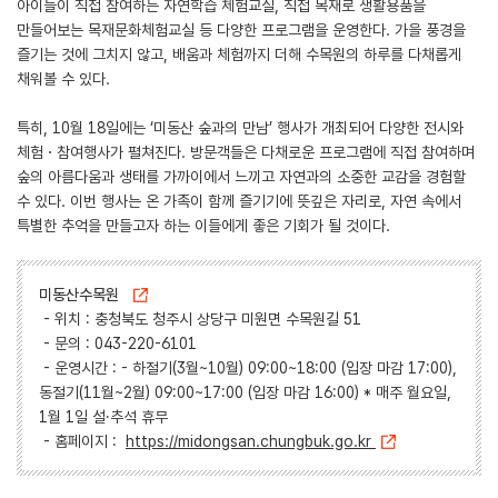
아이들이 직접 참여하는 자연학습 체험교실, 직접 목재로 생활용품을
만들어보는 목재문화체험교실 등 다양한 프로그램을 운영한다. 가을 풍경을
즐기는 것에 그치지 않고, 배움과 체험까지 더해 수목원의 하루를 다채롭게
채워볼 수 있다.
특히, 10월 18일에는 ‘미동산 숲과의 만남’ 행사가 개최되어 다양한 전시와
체험・참여행사가 펼쳐진다. 방문객들은 다채로운 프로그램에 직접 참여하며
숲의 아름다움과 생태를 가까이에서 느끼고 자연과의 소중한 교감을 경험할
수 있다. 이번 행사는 온 가족이 함께 즐기기에 뜻깊은 자리로, 자연 속에서
특별한 추억을 만들고자 하는 이들에게 좋은 기회가 될 것이다.
미동산수목원
- 위치 : 충청북도 청주시 상당구 미원면 수목원길 51
- 문의 : 043-220-6101
- 운영시간 : - 하절기(3월~10월) 09:00~18:00 (입장 마감 17:00),
동절기(11월~2월) 09:00~17:00 (입장 마감 16:00) * 매주 월요일,
1월 1일 설·추석 휴무
- 홈페이지 :
https://midongsan.chungbuk.go.kr