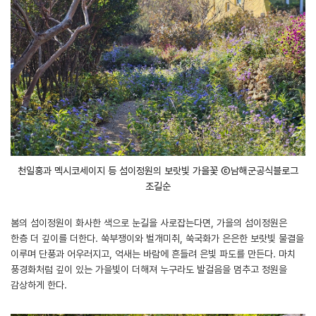
천일홍과 멕시코세이지 등 섬이정원의 보랏빛 가을꽃 ⓒ남해군공식블로그
조길순
봄의 섬이정원이 화사한 색으로 눈길을 사로잡는다면, 가을의 섬이정원은
한층 더 깊이를 더한다. 쑥부쟁이와 벌개미취, 쑥국화가 은은한 보랏빛 물결을
이루며 단풍과 어우러지고, 억새는 바람에 흔들려 은빛 파도를 만든다. 마치
풍경화처럼 깊이 있는 가을빛이 더해져 누구라도 발걸음을 멈추고 정원을
감상하게 한다.