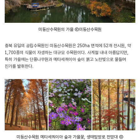
미동산수목원의 가을 ⓒ미동산수목원
충북 유일의 공립수목원인 미동산수목원은 250ha 면적에 52개 전시원, 약
1,700종의 식물이 자생하는 대규모 수목원이다. 사계절 내내 아름답지만,
특히 가을에는 단풍나무원과 메타세쿼이아 숲이 붉고 노란빛으로 물들며
진가를 발휘한다.
미동산수목원 메타세쿼이아 숲과 가을꽃, 생태탐방로 전망대 ⓒ