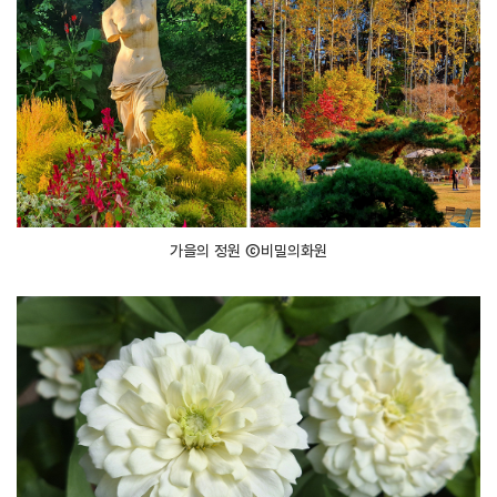
가을의 정원 ⓒ비밀의화원