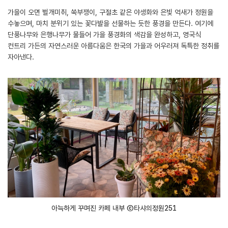
가을이 오면 벌개미취, 쑥부쟁이, 구절초 같은 야생화와 은빛 억새가 정원을
수놓으며, 마치 분위기 있는 꽃다발을 선물하는 듯한 풍경을 만든다. 여기에
단풍나무와 은행나무가 물들어 가을 풍경화의 색감을 완성하고, 영국식
컨트리 가든의 자연스러운 아름다움은 한국의 가을과 어우러져 독특한 정취를
자아낸다.
아늑하게 꾸며진 카페 내부 ⓒ타샤의정원251