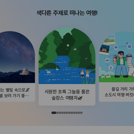
색다른 주제로 떠나는 여행!
즐길 거리 가
는 별빛 속으로🌌
시원한 초록 그늘을 품은
소도시 여행 버
별 보러 가기 좋은
숲캉스 여행지🌿
곳