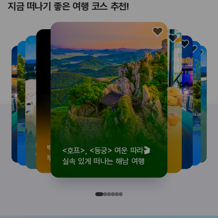
지금 떠나기 좋은 여행 코스 추천!
<호프>, <동궁> 여운 따라🎬
로컬 감성 수집!
우리말이 더 재미있어지는
뚜벅이 여행자 주목🚶
백제의 숨결을 따라,
<호프>, <동궁> 여운 따라🎬
로컬 감성 수집!
우리말이 더 재미있어지는
숲길부터 천년 고찰까지!
뚜벅이 여행자 주목🚶
백제의 숨결을 따라,
숲길부터 천년 고찰까지!
숲길부터 천년 고찰까지!
뚜벅이 여행자 주목🚶
우리말이 더 재미있어지는
백제의 숨결을 따라,
로컬 감성 수집!
<호프>, <동궁> 여운 따라🎬
실속 있게 떠나는 해남 여행
전국 로컬 기념품숍 3곳⭐
세종 한글 여행
양양 1박 2일 코스
부여에서 만나는 여름
실속 있게 떠나는 해남 여행
전국 로컬 기념품숍 3곳⭐
세종 한글 여행
마음에 쉼을 더하는 부안
양양 1박 2일 코스
부여에서 만나는 여름
마음에 쉼을 더하는 부안
마음에 쉼을 더하는 부안
양양 1박 2일 코스
세종 한글 여행
부여에서 만나는 여름
전국 로컬 기념품숍 3곳⭐
실속 있게 떠나는 해남 여행