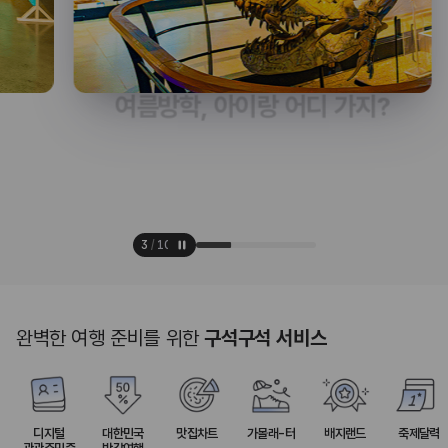
여름방학, 아이랑 어디 가지?
충남투어패스로 실속 있게 즐기는 태안 여행
3
/
10
완벽한 여행 준비를 위한
구석구석 서비스
디지털
대한민국
맛집차트
가볼래-터
배지랜드
축제달력