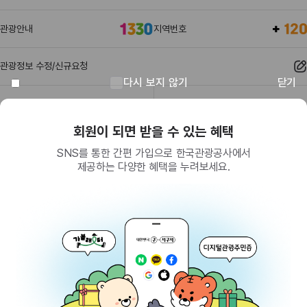
관광안내
지역번호
관광정보 수정/신규요청
다시 보지 않기
닫기
관광정보
유관기관
회원이 되면 받을 수 있는 혜택
SNS를 통한 간편 가입으로 한국관광공사에서
제공하는 다양한 혜택을 누려보세요.
(26464) 강원특별자치도 원주시 세계로 10
대표전화
033-738-3000 (유료, 평일 09시~18시)
사업자등록번호
202-81-50707
통신판매업신고
제2009-서울중구-1234호
이용 가이드
찾아오시는 길