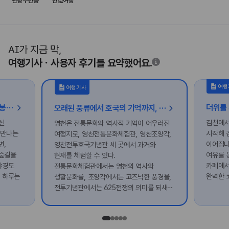
관광주민증
반값여행
AI가 지금 막,
여행기사ㆍ사용자 후기를 요약했어요.
여행
여행기사
이순신 장군의 바다, 한산도와 추봉도를 걷다
오래된 풍류에서 호국의 기억까지, 영천 시간 여행
신
김천에서
영천은 전통문화와 역사적 기억이 어우러진
 만나는
시작해 
여행지로, 영천전통문화체험관, 영천조양각,
변,
이어집니
영천전투호국기념관 세 곳에서 과거와
 숲길을
여유를 
현재를 체험할 수 있다.
야경도
카페에서
전통문화체험관에서는 영천의 역사와
의 하루는
완벽한 
생활문화를, 조양각에서는 고즈넉한 풍경을,
전투기념관에서는 625전쟁의 의미를 되새길
수 있다. 각 공간은 영천의 깊은 역사와
문화를 탐방하는 기회를 제공한다.