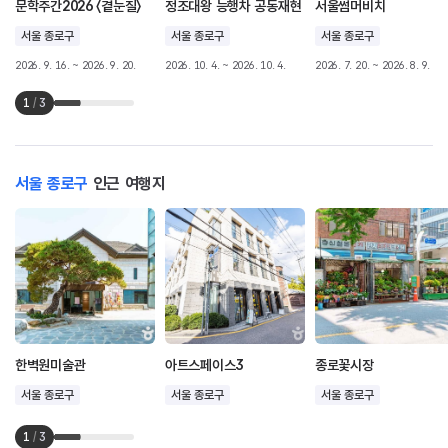
문학주간2026 〈곁눈질〉
정조대왕 능행차 공동재현
서울썸머비치
서울 종로구
서울 종로구
서울 종로구
2026. 9. 16. ~ 2026. 9. 20.
2026. 10. 4. ~ 2026. 10. 4.
2026. 7. 20. ~ 2026. 8. 9.
1
/
3
서울 종로구
인근 여행지
한벽원미술관
아트스페이스3
종로꽃시장
서울 종로구
서울 종로구
서울 종로구
1
/
3