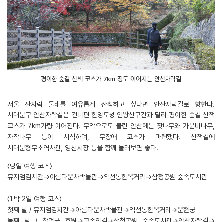
평이한 숲길 산책 코스가 7km 정도 이어지는 안산자락길
서울 산자락 둘레를 여유롭게 산책하고 싶다면 안산자락길로 향한다.
서대문구 안산자락길은 건너편 한양도성 인왕산구간과 달리 평이한 숲길 산책
코스가 7km가량 이어진다. 무악으로도 불린 안산에는 잣나무와 가문비나무,
자작나무 등이 서식하며, 무장애 코스가 마련됐다. 산책길에
서대문형무소역사관, 영천시장 등을 함께 둘러보면 좋다.
〈당일 여행 코스〉
뮤지엄김치간→아름다운차박물관→익선동한옥거리→삼청공원 숲속도서관
〈1박 2일 여행 코스〉
첫째 날 / 뮤지엄김치간→아름다운차박물관→익선동한옥거리→운현궁
둘째 날 / 창덕궁 후원→고종의길→삼청공원 숲속도서관→안산자락길→