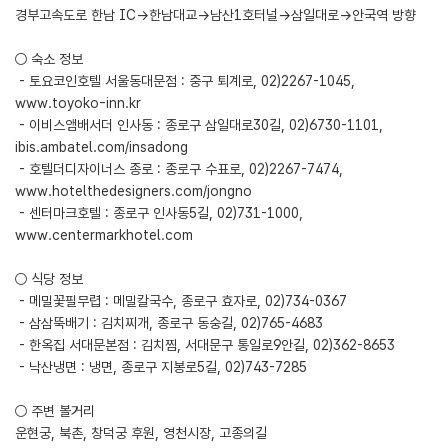
경부고속도로 한남 IC→한남대교→남산1호터널→삼일대로→안국역 방향
○ 숙소 정보
- 토요코인호텔 서울동대문점 : 중구 퇴계로, 02)2267-1045,
www.toyoko-inn.kr
- 이비스앰배서더 인사동 : 종로구 삼일대로30길, 02)6730-1101,
ibis.ambatel.com/insadong
- 호텔더디자이너스 종로 : 종로구 수표로, 02)2267-7474,
www.hotelthedesigners.com/jongno
- 센터마크호텔 : 종로구 인사동5길, 02)731-1000,
www.centermarkhotel.com
○ 식당 정보
- 메밀꽃필무렵 : 메밀칼국수, 종로구 효자로, 02)734-0367
- 삼삼뚝배기 : 김치찌개, 종로구 동숭길, 02)765-4683
- 한옥집 서대문본점 : 김치찜, 서대문구 통일로9안길, 02)362-8653
- 낙산냉면 : 냉면, 종로구 지봉로5길, 02)743-7285
○ 주변 볼거리
운현궁, 북촌, 창덕궁 후원, 영천시장, 고종의길