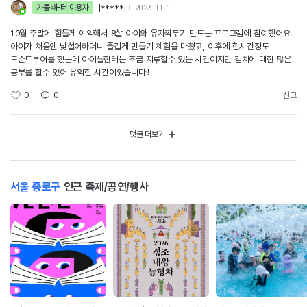
가볼래-터 이용자
j*****
2023. 11. 1.
10월 주말에 힘들게 예약해서 8살 아이와 유자깍두기 만드는 프로그램에 참여했어요.
아이가 처음엔 낯설어하더니 즐겁게 만들기 체험을 마쳤고, 이후에 한시간정도
도슨트투어를 했는데 아이들한테는 조금 지루할수 있는 시간이지만 김치에 대한 많은
공부를 할수 있어 유익한 시간이었습니다!!
0
0
신고
댓글 더보기
서울 종로구
인근 축제/공연/행사