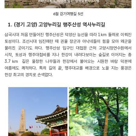
6월 걷기여행길 5선
1. (경기 고양) 고양누리길 행주산성 역사누리길
삼국시대 처음 만들어진 행주산성은 덕양산 능선을 따라 1㎞ 둘레로 이뤄진
토성이다. 조선시대 임진왜란 때 권율 장군과 아낙네들이 힘을 모아 왜군을
물리친 곳이기도 하다. 행주산성 입구인 대첩문 근처 고양시정연수원에서
시작, 토성과 행주대첩비를 지나 한강이 내려다보이는 숲길로 이어지는 총
3.7㎞ 길은 울창한 나무들과 한강에서 불어오는 시원한 바람 덕분에
여름에도 쾌적하다. 특히 길의 끝, 행주대교를 배경으로 노을 지는 풍경은
한강 최고의 경치로 손색없다.