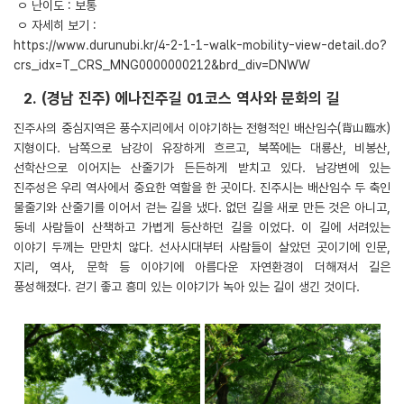
ㅇ 난이도 : 보통
ㅇ 자세히 보기 :
https://www.durunubi.kr/4-2-1-1-walk-mobility-view-detail.do?
crs_idx=T_CRS_MNG0000000212&brd_div=DNWW
2. (경남 진주) 에나진주길 01코스 역사와 문화의 길
진주사의 중심지역은 풍수지리에서 이야기하는 전형적인 배산임수(背山臨水)
지형이다. 남쪽으로 남강이 유장하게 흐르고, 북쪽에는 대룡산, 비봉산,
선학산으로 이어지는 산줄기가 든든하게 받치고 있다. 남강변에 있는
진주성은 우리 역사에서 중요한 역할을 한 곳이다. 진주시는 배산임수 두 축인
물줄기와 산줄기를 이어서 걷는 길을 냈다. 없던 길을 새로 만든 것은 아니고,
동네 사람들이 산책하고 가볍게 등산하던 길을 이었다. 이 길에 서려있는
이야기 두께는 만만치 않다. 선사시대부터 사람들이 살았던 곳이기에 인문,
지리, 역사, 문학 등 이야기에 아름다운 자연환경이 더해져서 길은
풍성해졌다. 걷기 좋고 흥미 있는 이야기가 녹아 있는 길이 생긴 것이다.