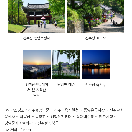
진주성 영남포정사
진주성 호국사
선학산전망대에
남강변 대숲
진주성 촉석루
서 본 지리산
일몰
ㅇ 코스경로 : 진주성공북문 ~ 진주교육지원청 ~ 중앙유등시장 ~ 진주교회 ~
봉산사 ~ 비봉산 ~ 봉황교 ~ 선학산전망대 ~ 상대배수장 ~ 진주시청 ~
경남문화예술회관 ~ 진주성공북문
ㅇ 거리 : 15km