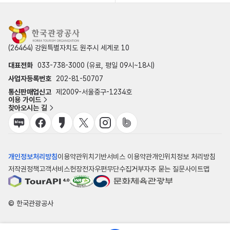
(26464) 강원특별자치도 원주시 세계로 10
대표전화
033-738-3000 (유료, 평일 09시~18시)
사업자등록번호
202-81-50707
통신판매업신고
제2009-서울중구-1234호
이용 가이드
찾아오시는 길
개인정보처리방침
이용약관
위치기반서비스 이용약관
개인위치정보 처리방침
저작권정책
고객서비스헌장
전자우편무단수집거부
자주 묻는 질문
사이트맵
© 한국관광공사