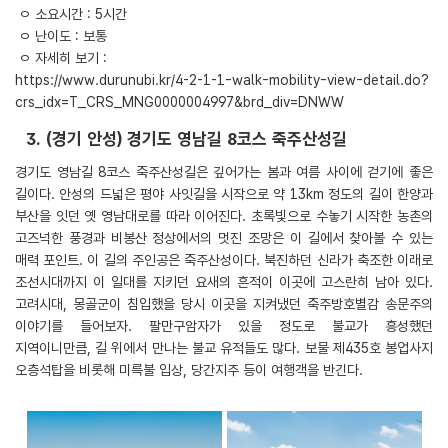
ㅇ 소요시간 : 5시간
ㅇ 난이도 : 보통
ㅇ 자세히 보기 :
https://www.durunubi.kr/4-2-1-1-walk-mobility-view-detail.do?
crs_idx=T_CRS_MNG0000004997&brd_div=DNWW
3. (경기 안성) 경기도 영남길 8코스 죽주산성길
경기도 영남길 8코스 죽주산성길은 깊어가는 봄과 여름 사이에 걷기에 좋은
길이다. 안성의 드넓은 평야 사잇길을 시작으로 약 13km 정도의 길이 한양과
부산을 잇던 옛 영남대로를 따라 이어진다. 초록빛으로 수놓기 시작한 농촌의
고즈넉한 풍경과 비봉산 정상에서의 멋진 조망은 이 길에서 찾아볼 수 있는
매력 포인트. 이 길의 주인공은 죽주산성이다. 북진하던 신라가 축조한 이래로
조선시대까지 이 일대를 지키던 요새의 흔적이 이곳에 고스란히 남아 있다.
고려시대, 몽골군이 침입했을 당시 이곳을 지켜냈던 죽주방호별감 송문주의
이야기를 들어보자. 팔만구암자가 있을 정도로 불교가 흥성했던
지역이니만큼, 길 위에서 만나는 불교 유적들도 많다. 보물 제435호 봉업사지
오층석탑을 비롯해 미륵불 입상, 당간지주 등이 여행객을 반긴다.