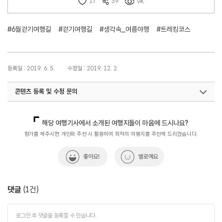
17
39
9K
#6월걷기여행길
#걷기여행길
#생각속_여름야행
#트레킹코스
등록일 : 2019. 6. 5.
수정일 : 2019. 12. 2.
콘텐츠 등록 및 수정 문의
국내디지털마케팅팀
033-371-2867
해당 여행기사에서 소개된 여행지들이 마음에 드시나요?
평가를 해주시면 개인화 추천 시 활용하여 최적의 여행지를 추천해 드리겠습니다.
좋아요!
별로예요
댓글
(
1
건)