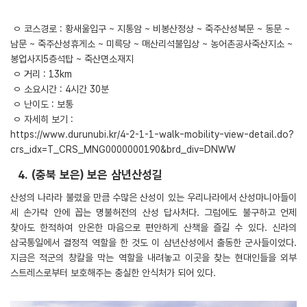
ㅇ 코스경로 : 황새울입구 ~ 지통암 ~ 비봉산정상 ~ 죽주산성북문 ~ 동문 ~
남문 ~ 죽주산성휴게소 ~ 미륵당 ~ 매산리석불입상 ~ 농어촌공사죽산지소 ~
봉업사지5층석탑 ~ 죽산면소재지
ㅇ 거리 : 13km
ㅇ 소요시간 : 4시간 30분
ㅇ 난이도 : 보통
ㅇ 자세히 보기 :
https://www.durunubi.kr/4-2-1-1-walk-mobility-view-detail.do?
crs_idx=T_CRS_MNG0000000190&brd_div=DNWW
4. (충북 보은) 보은 삼년산성길
산성의 나라라 불렸을 만큼 수많은 산성이 있는 우리나라에서 산성마니아들이
세 손가락 안에 꼽는 명불허전의 산성 답사처다. 그럼에도 불구하고 언제
찾아도 한적하여 안온한 마음으로 편안하게 산책을 즐길 수 있다. 신라의
삼국통일에서 결정적 역할을 한 것도 이 삼년산성에서 출동한 군사들이었다.
지금은 적군의 창칼을 막는 역할을 내려놓고 이곳을 찾는 현대인들을 외부
스트레스로부터 보호해주는 충실한 안식처가 되어 있다.