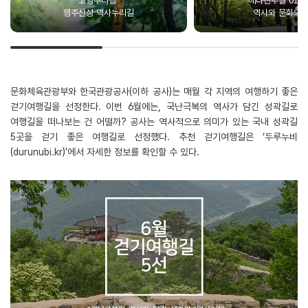
고양누리길
에나진주길 01
행주산성 역사누리길
역사와 문화의 
문화체육관광부와 한국관광공사(이하 공사)는 매월 각 지역의 여행하기 좋은
걷기여행길을 선정한다. 이번 6월에는, 국난극복의 역사가 담긴 성곽길로
여행길을 떠나보는 건 어떨까? 공사는 역사적으로 의미가 있는 국내 성곽길
5곳을 걷기 좋은 여행길로 선정했다. 추천 걷기여행길은 ‘두루누비
(
durunubi.kr
)’에서 자세한 정보를 확인할 수 있다.