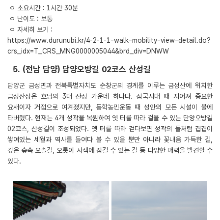
ㅇ 소요시간 : 1시간 30분
ㅇ 난이도 : 보통
ㅇ 자세히 보기 :
https://www.durunubi.kr/4-2-1-1-walk-mobility-view-detail.do?
crs_idx=T_CRS_MNG0000005044&brd_div=DNWW
5. (전남 담양) 담양오방길 02코스 산성길
담양군 금성면과 전북특별자치도 순창군의 경계를 이루는 금성산에 위치한
금성산성은 호남의 3대 산성 가운데 하나다. 삼국시대 때 지어져 중요한
요새이자 거점으로 여겨졌지만, 동학농민운동 때 성안의 모든 시설이 불에
타버렸다. 현재는 4개 성곽을 복원하여 옛 터를 따라 걸을 수 있는 단양오방길
02코스, 산성길이 조성되었다. 옛 터를 따라 걷다보면 성곽의 돌처럼 겹겹이
쌓여있는 세월과 역사를 들여다 볼 수 있을 뿐만 아니라 꽃내음 가득한 길,
깊은 숲속 오솔길, 오롯이 사색에 잠길 수 있는 길 등 다양한 매력을 발견할 수
있다.