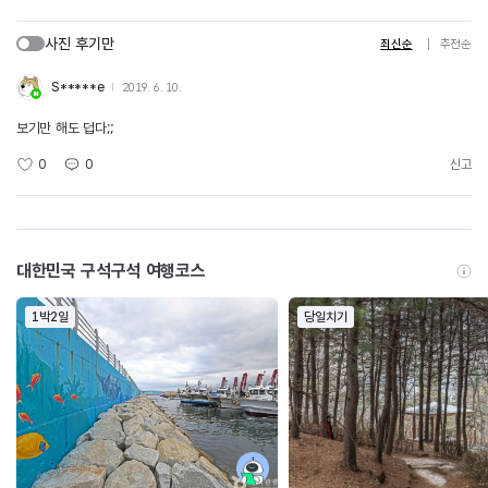
사진 후기만
최신순
추천순
S*****e
2019. 6. 10.
보기만 해도 덥다;;
0
0
신고
대한민국 구석구석 여행코스
1박2일
당일치기