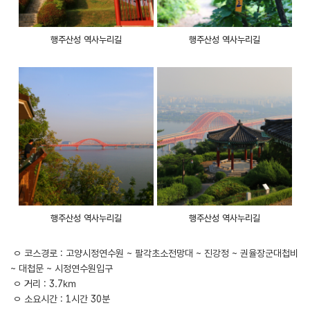
행주산성 역사누리길
행주산성 역사누리길
행주산성 역사누리길
행주산성 역사누리길
ㅇ 코스경로 : 고양시정연수원 ~ 팔각초소전망대 ~ 진강정 ~ 권율장군대첩비
~ 대첩문 ~ 시정연수원입구
ㅇ 거리 : 3.7㎞
ㅇ 소요시간 : 1시간 30분