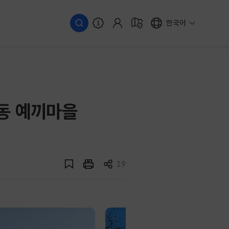
한국어
안동 예끼마을
19