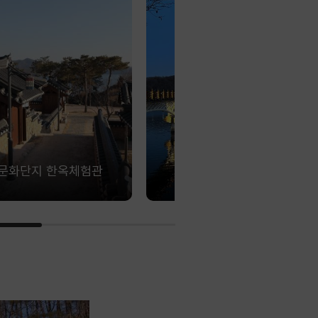
문화단지 한옥체험관
월영교 야경