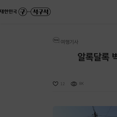
여행기사
알록달록 벽
8K
12