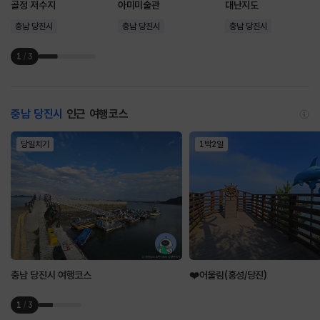
골정 저수지
아미미술관
대난지도
충남 당진시
충남 당진시
충남 당진시
1
/
3
충남 당진시
인근 여행코스
당일치기
1박2일
충남 당진시 여행코스
❤️어울림(홍성/당진)
1
/
3