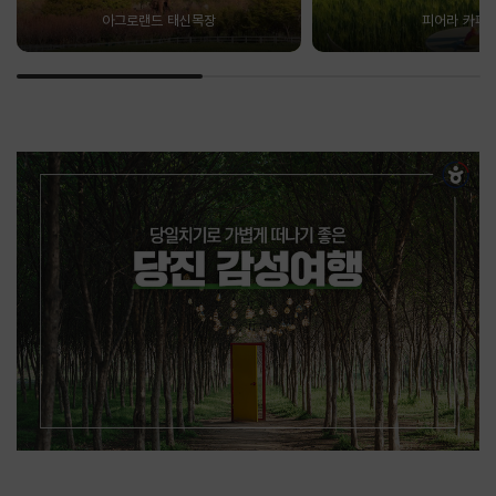
아그로랜드 태신목장
피어라 카페