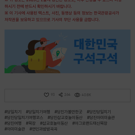
하시기 전에 반드시 확인하시기 바랍니다.
※ 이 기사에 사용된 텍스트, 사진, 동영상 등의 정보는 한국관광공사가
저작권을 보유하고 있으므로 기사의 무단 사용을 금합니다.
93
264
40.8K
#당일치기
#당일치기여행
#당진가볼만한곳
#당진당일치기
#당진당일치기여행코스
#당진삽교호놀이동산
#당진아미미술관
#당진여행
#목장
#삽교호놀이동산
#아그로랜드태신목장
#아미미술관
#연인과밤밤곡곡