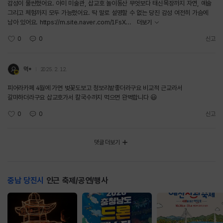
감성이 물씬했어요. 아미 미술관, 삽교호 놀이동산 무엇보다 태신목장까지 자연, 예술
그리고 체험까지 모두 가능했어요. 딱 말로 설명할 수 없는 당진 감성 여전히 가슴에
남아 있어요. https://m.site.naver.com/1FsX...
더보기
0
0
신고
먹*
2025. 2. 12.
피어라카페 4월에 가면 벚꽃도보고 청보리밭좋더라구요 비교적 근교라서
갈먀하더라구요 삽교호가서 칼국수까지 먹으면 완벽합니다 😃
0
0
신고
댓글 더보기
충남 당진시
인근 축제/공연/행사