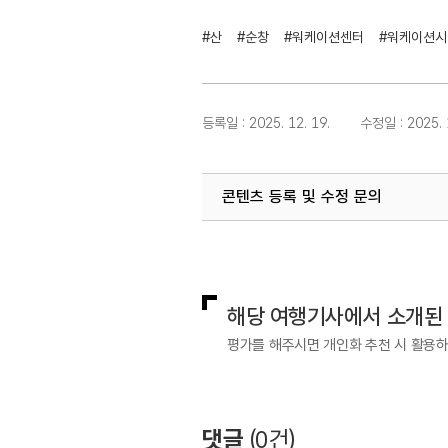
#산
#순창
#워케이션센터
#워케이션시
등록일 : 2025. 12. 19.
수정일 : 2025. 1
콘텐츠 등록 및 수정 문의
국민관광지원팀(워케이션)
033-7
해당 여행기사에서 소개된
평가를 해주시면 개인화 추천 시 활용
댓글
(
0
건)