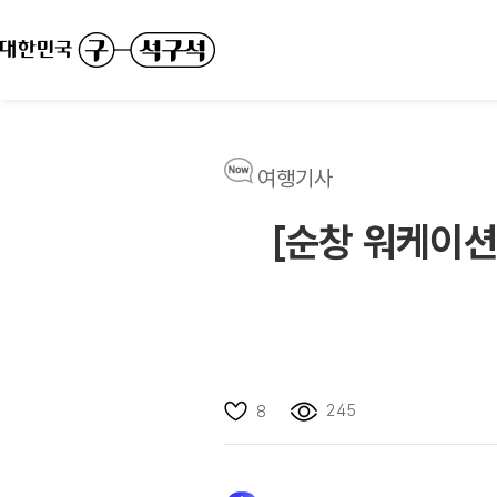
여행기사
[순창 워케이션
245
8