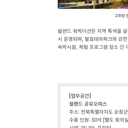
고추장 
쉴랜드 워케이션은 지역 특색을 살
시 운영되며, 발효테마파크와 강천
숙박시설, 체험 프로그램 장소 간 
[업무공간]
쉴랜드 공유오피스
주소: 전북특별자치도 순창군 
수용 인원: 30석 [별도 회의실:
시설: 모니터, 프린터