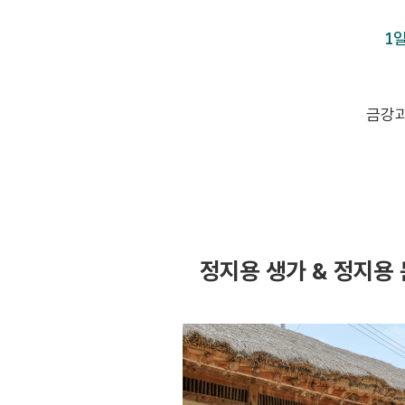
1
금강과
정지용 생가 & 정지용