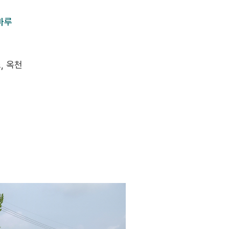
마루
, 옥천