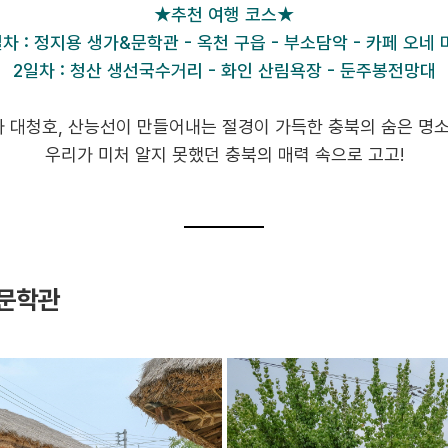
★추천 여행 코스★
일차 : 정지용 생가&문학관 - 옥천 구읍 - 부소담악 - 카페 오네 
2일차 : 청산 생선국수거리 - 화인 산림욕장 - 둔주봉전망대
 대청호, 산능선이 만들어내는 절경이 가득한 충북의 숨은 명소
우리가 미처 알지 못했던 충북의 매력 속으로 고고!
 문학관