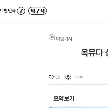
여행기사
옥뮤다 
13.7K
25
요약보기