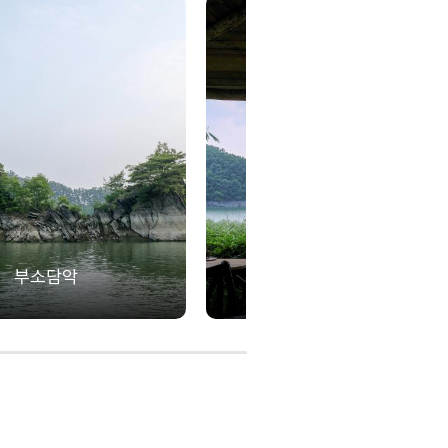
부소담악
카페 오네 마루