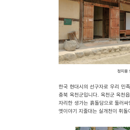
정지용 
한국 현대시의 선구자로 우리 민족
충북 옥천군입니다. 옥천군 옥천읍
자리한 생가는 흙돌담으로 둘러싸인
옛이야기 지줄대는 실개천이 휘돌아