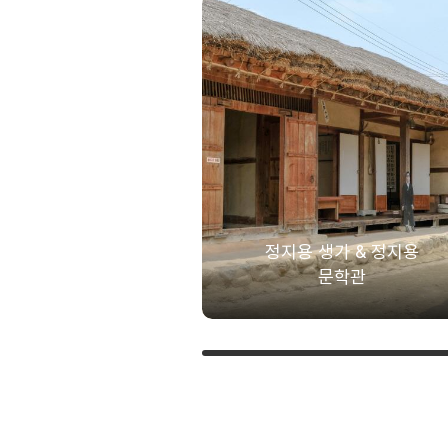
정지용 생가 & 정지용
문학관