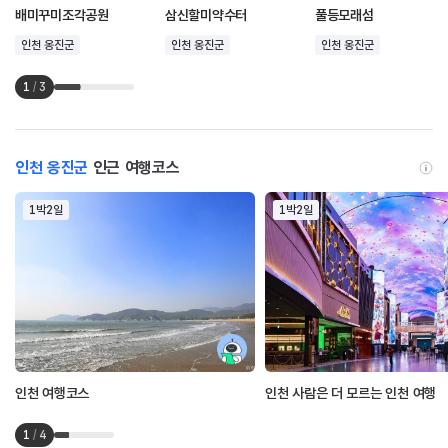
배미꾸미조각공원
삼신할미약수터
풀등모래섬
인천 옹진군
인천 옹진군
인천 옹진군
1
/
3
인천 옹진군
인근 여행코스
1박2일
1박2일
인천 여행코스
인천 사람은 더 모르는 인천 여행
1
/
4