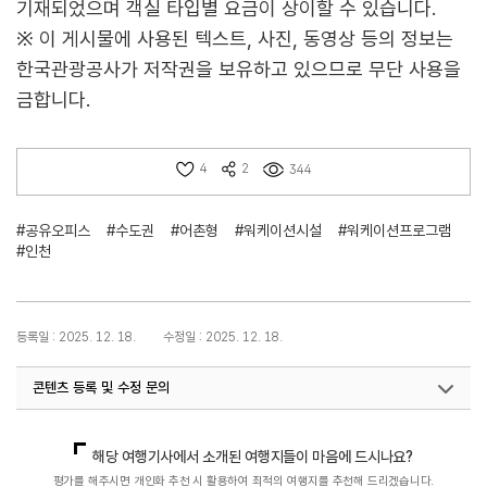
기재되었으며 객실 타입별 요금이 상이할 수 있습니다.
※ 이 게시물에 사용된 텍스트, 사진, 동영상 등의 정보는
한국관광공사가 저작권을 보유하고 있으므로 무단 사용을
금합니다.
4
2
344
#공유오피스
#수도권
#어촌형
#워케이션시설
#워케이션프로그램
#인천
등록일 : 2025. 12. 18.
수정일 : 2025. 12. 18.
콘텐츠 등록 및 수정 문의
국민관광지원팀(워케이션)
033-738-3675
해당 여행기사에서 소개된 여행지들이 마음에 드시나요?
평가를 해주시면 개인화 추천 시 활용하여 최적의 여행지를 추천해 드리겠습니다.