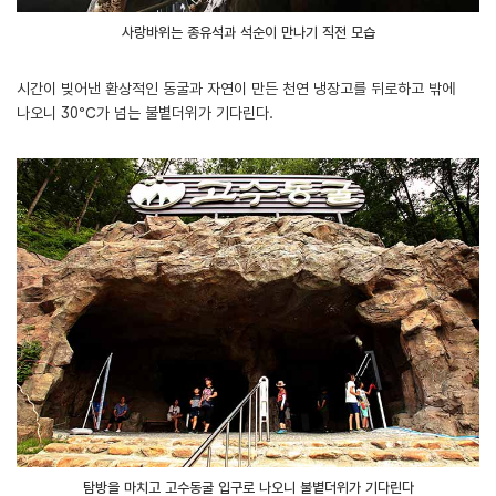
사랑바위는 종유석과 석순이 만나기 직전 모습
시간이 빚어낸 환상적인 동굴과 자연이 만든 천연 냉장고를 뒤로하고 밖에
나오니 30℃가 넘는 불볕더위가 기다린다.
탐방을 마치고 고수동굴 입구로 나오니 불볕더위가 기다린다