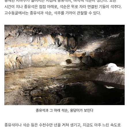
용해된 지하수가 떨어지는 지점에 종유석이, 바닥에 석순이 생긴다. 오랜
시간이 지나 종유석은 점점 아래로, 석순은 위로 자라 연결된 기둥이 석주다.
고수동굴에서는 종유석과 석순, 석주를 가까이 관찰할 수 있다.
종유석과 그 아래 석순, 웅덩이가 보인다
종유석이나 석순 등은 수천수만 년을 거쳐 생기고, 지금도 아주 느린 속도로