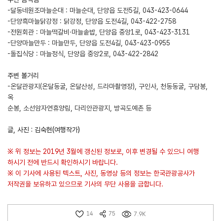
-달동네원조마늘순대 : 마늘순대, 단양읍 도전5길, 043-423-0644
-단양흑마늘닭강정 : 닭강정, 단양읍 도전4길, 043-422-2758
-전원회관 : 마늘떡갈비·마늘솥밥, 단양읍 중앙1로, 043-423-3131
-단양마늘만두 : 마늘만두, 단양읍 도전4길, 043-423-0955
-돌집식당 : 마늘정식, 단양읍 중앙2로, 043-422-2842
주변 볼거리
-온달관광지(온달동굴, 온달산성, 드라마촬영장), 구인사, 천동동굴, 구담봉,
옥
순봉, 소선암자연휴양림, 다리안관광지, 방곡도예촌 등
글, 사진 : 김숙현(여행작가)
※ 위 정보는 2019년 3월에 갱신된 정보로, 이후 변경될 수 있으니 여행
하시기 전에 반드시 확인하시기 바랍니다.
※ 이 기사에 사용된 텍스트, 사진, 동영상 등의 정보는 한국관광공사가
저작권을 보유하고 있으므로 기사의 무단 사용을 금합니다.
14
75
7.9K