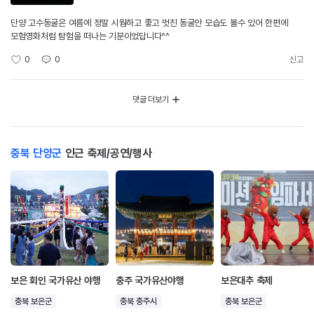
단양 고수동굴은 여름에 정말 시웜하고 좋고 멋진 동굴안 모습도 볼수 있어 한편에
모험영화처럼 탐험을 떠나는 기분이었답니다^^
0
0
신고
댓글 더보기
충북 단양군
인근 축제/공연/행사
보은 회인 국가유산 야행
충주 국가유산야행
보은대추 축제
충북 보은군
충북 충주시
충북 보은군