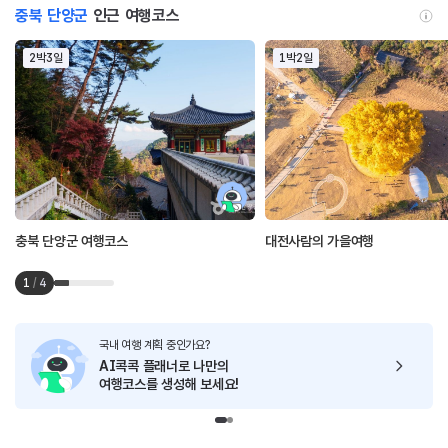
충북 단양군
인근 여행코스
2박3일
1박2일
충북 단양군 여행코스
대전사람의 가을여행
1
/
4
국내 여행 계획 중인가요?
AI콕콕 플래너로
나만의
여행코스를 생성해 보세요!