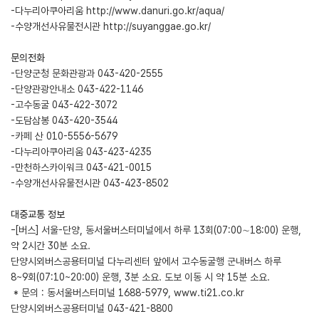
-다누리아쿠아리움
http://www.danuri.go.kr/aqua/
-수양개선사유물전시관
http://suyanggae.go.kr/
문의전화
-단양군청 문화관광과 043-420-2555
-단양관광안내소 043-422-1146
-고수동굴 043-422-3072
-도담삼봉 043-420-3544
-카페 산 010-5556-5679
-다누리아쿠아리움 043-423-4235
-만천하스카이워크 043-421-0015
-수양개선사유물전시관 043-423-8502
대중교통 정보
-[버스] 서울-단양, 동서울버스터미널에서 하루 13회(07:00∼18:00) 운행,
약 2시간 30분 소요.
단양시외버스공용터미널 다누리센터 앞에서 고수동굴행 군내버스 하루
8~9회(07:10~20:00) 운행, 3분 소요. 도보 이동 시 약 15분 소요.
* 문의 : 동서울버스터미널 1688-5979,
www.ti21.co.kr
단양시외버스공용터미널 043-421-8800