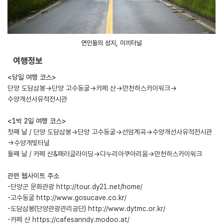
연인들의 성지, 이끼터널
여행정보
<당일 여행 코스>
단양 도담삼봉→단양 고수동굴→카페 산→만천하스카이워크→
수양개선사유적전시관
<1박 2일 여행 코스>
첫째 날 / 단양 도담삼봉→단양 고수동굴→선암계곡→수양개선사유적전시관
→수양개빛터널
둘째 날 / 카페 산&패러글라이딩→다누리아쿠아리움→만천하스카이워크
관련 웹사이트 주소
-단양군 문화관광
http://tour.dy21.net/home/
-고수동굴
http://www.gosucave.co.kr/
-도담삼봉(단양관광관리공단)
http://www.dytmc.or.kr/
-카페 산
https://cafesanndy.modoo.at/