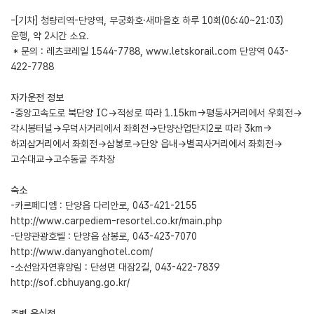
-[기차] 청량리역-단양역, 무궁화호·새마을호 하루 10회(06:40~21:03)
운행, 약 2시간 소요.
* 문의 : 레츠코레일 1544-7788,
www.letskorail.com
단양역 043-
422-7788
자가운전 정보
-중앙고속도로 북단양 IC→적성로 따라 1.15km→평동사거리에서 우회전→
각시봉터널→우덕사거리에서 좌회전→단양산업단지2로 따라 3km→
하괴삼거리에서 좌회전→삼봉로→단양 읍내→별곡사거리에서 좌회전→
고수대교→고수동굴 주차장
숙소
-카르페디엠 : 단양읍 다리안로, 043-421-2155
http://www.carpediem-resortel.co.kr/main.php
-단양관광호텔 : 단양읍 삼봉로, 043-423-7070
http://www.danyanghotel.com/
-소선암자연휴양림 : 단성면 대잠2길, 043-422-7839
http://sof.cbhuyang.go.kr/
주변 음식점