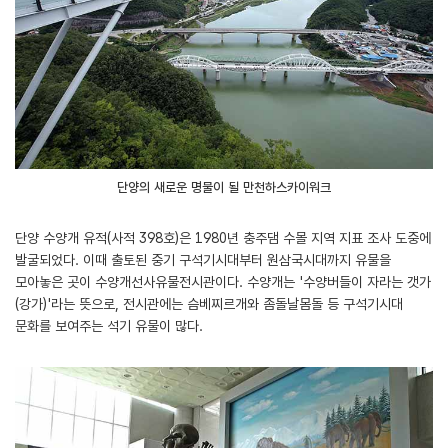
단양의 새로운 명물이 될 만천하스카이워크
단양 수양개 유적(사적 398호)은 1980년 충주댐 수몰 지역 지표 조사 도중에
발굴되었다. 이때 출토된 중기 구석기시대부터 원삼국시대까지 유물을
모아놓은 곳이 수양개선사유물전시관이다. 수양개는 '수양버들이 자라는 갯가
(강가)'라는 뜻으로, 전시관에는 슴베찌르개와 좀돌날몸돌 등 구석기시대
문화를 보여주는 석기 유물이 많다.