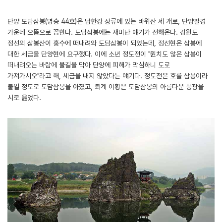
단양 도담삼봉(명승 44호)은 남한강 상류에 있는 바위산 세 개로, 단양팔경
가운데 으뜸으로 꼽힌다. 도담삼봉에는 재미난 얘기가 전해온다. 강원도
정선의 삼봉산이 홍수에 떠내려와 도담삼봉이 되었는데, 정선현은 삼봉에
대한 세금을 단양현에 요구했다. 이에 소년 정도전이 "원치도 않은 삼봉이
떠내려오는 바람에 물길을 막아 단양에 피해가 막심하니 도로
가져가시오"라고 해, 세금을 내지 않았다는 얘기다. 정도전은 호를 삼봉이라
붙일 정도로 도담삼봉을 아꼈고, 퇴계 이황은 도담삼봉의 아름다운 풍광을
시로 읊었다.