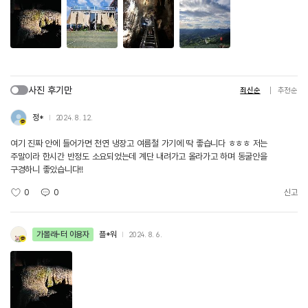
사진 후기만
최신순
추천순
정*
2024. 8. 12.
여기 진짜 안에 들어가면 천연 냉장고 여름철 가기에 딱 좋습니다 ㅎㅎㅎ 저는
주말이라 한시간 반정도 소요되었는데 계단 내려가고 올라가고 하며 동굴안을
구경하니 좋았습니다!!
0
0
신고
가볼래-터 이용자
플*워
2024. 8. 6.