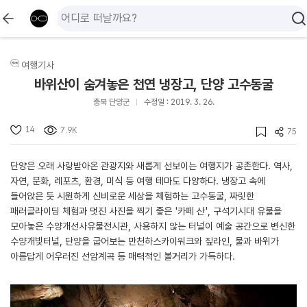
여행기사
바위산이 숨겨놓은 천연 냉장고, 단양 고수동굴
충북 단양군
수정일 : 2019. 3. 26.
14
7.9K
75
단양은 오래 사랑받아온 관광지와 새롭게 선보이는 여행지가 공존한다. 역사,
자연, 문화, 레포츠, 환경, 미식 등 여행 테마도 다양하다. 냉장고 속에
들어앉은 듯 시원하게 신비로운 세상을 체험하는 고수동굴, 짜릿한
패러글라이딩 체험과 멋진 사진을 찍기 좋은 '카페 산', 구석기시대 유물을
모아놓은 수양개선사유물전시관, 사용하지 않는 터널이 예술 공간으로 변신한
수양개빛터널, 단양을 굽어보는 만천하스카이워크와 짚라인, 물과 바위가
아름답게 어우러진 선암계곡 등 매력적인 볼거리가 가득하다.