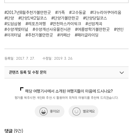
#2017년8월추천가볼만한곳
#가족
#고수동굴
#다누리아쿠아리움
#단양
#단양1박2일코스
#단양가볼만한곳
#단양당일코스
#도담삼봉
#레포츠여행
#만천하스카이워크
#선암계곡
#수양개빛터널
#수양개선사유물전시관
#여름방학가볼만한곳
#연인
#이끼터널
#추천가볼만한곳
#카페산
#패러글라이딩
등록일 : 2017. 7. 27.
수정일 : 2019. 3. 26.
콘텐츠 등록 및 수정 문의
국민관광마케팅팀(추천! 가볼만한곳)
033-738-3414
해당 여행기사에서 소개된 여행지들이 마음에 드시나요?
평가를 해주시면 개인화 추천 시 활용하여 최적의 여행지를 추천해 드리겠습니다.
좋아요!
별로예요
댓글
(
9
건)