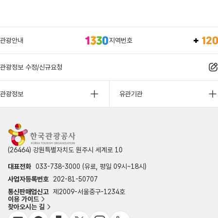
관광안내
지역번호
관광정보 수정/신규요청
관광정보
유관기관
(26464) 강원특별자치도 원주시 세계로 10
대표전화
033-738-3000 (유료, 평일 09시~18시)
사업자등록번호
202-81-50707
통신판매업신고
제2009-서울중구-1234호
이용 가이드
찾아오시는 길