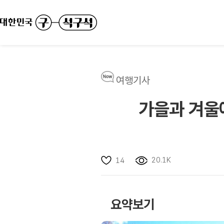
여행기사
가을과 겨울에
20.1K
14
요약보기