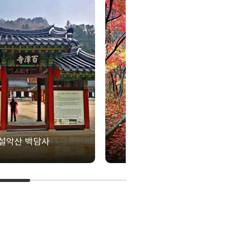
설악산 백담사
필례약수 단풍 터널