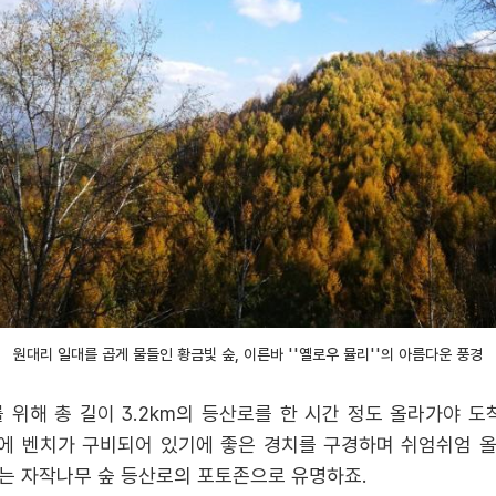
원대리 일대를 곱게 물들인 황금빛 숲, 이른바 ''옐로우 뮬리''의 아름다운 풍경
 위해 총 길이 3.2km의 등산로를 한 시간 정도 올라가야 도
 벤치가 구비되어 있기에 좋은 경치를 구경하며 쉬엄쉬엄 올
는 자작나무 숲 등산로의 포토존으로 유명하죠.