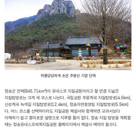
위풍당당하게 솟은 주왕산 기암 단애
청송군 전역(845.71㎢)이 유네스코 지질공원이라고 할 만큼 드넓은
지질탐방로는 크게 세 코스로 나뉜다. 국립공원 주왕계곡 지질탐방로(4.5km),
신성계곡 녹색길 지질탐방로(12.4km), 청송자연휴양림 지질탐방로(5.5km)
다. 어느 코스를 선택하더라도 지질공원 해설사와 함께하면 교과서보다
이해하기 쉽고 흥미로운 설명으로 지루할 틈이 없다. 청송 지질 탐방을 계획할
때는 청송유네스코세계지질공원 홈페이지에서 해설사 예약이 필수다.