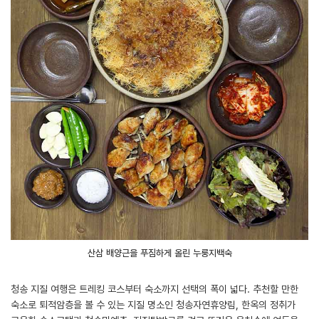
산삼 배양근을 푸짐하게 올린 누룽지백숙
청송 지질 여행은 트레킹 코스부터 숙소까지 선택의 폭이 넓다. 추천할 만한
숙소로 퇴적암층을 볼 수 있는 지질 명소인 청송자연휴양림, 한옥의 정취가