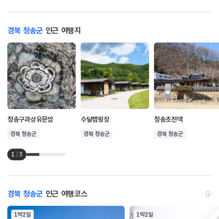
경북 청송군
인근 여행지
청송구과상유문암
수달캠핑장
청송초전댁
경북 청송군
경북 청송군
경북 청송군
1
/
3
경북 청송군
인근 여행코스
1박2일
1박2일