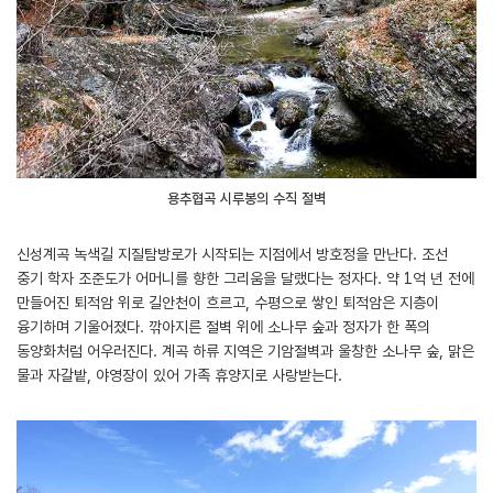
용추협곡 시루봉의 수직 절벽
신성계곡 녹색길 지질탐방로가 시작되는 지점에서 방호정을 만난다. 조선
중기 학자 조준도가 어머니를 향한 그리움을 달랬다는 정자다. 약 1억 년 전에
만들어진 퇴적암 위로 길안천이 흐르고, 수평으로 쌓인 퇴적암은 지층이
융기하며 기울어졌다. 깎아지른 절벽 위에 소나무 숲과 정자가 한 폭의
동양화처럼 어우러진다. 계곡 하류 지역은 기암절벽과 울창한 소나무 숲, 맑은
물과 자갈밭, 야영장이 있어 가족 휴양지로 사랑받는다.