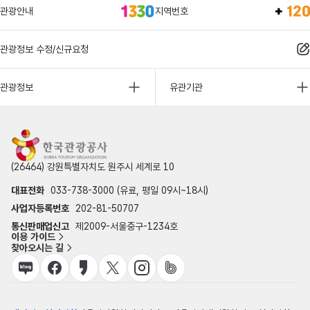
관광안내
지역번호
관광정보 수정/신규요청
관광정보
유관기관
(26464) 강원특별자치도 원주시 세계로 10
대표전화
033-738-3000 (유료, 평일 09시~18시)
사업자등록번호
202-81-50707
통신판매업신고
제2009-서울중구-1234호
이용 가이드
찾아오시는 길