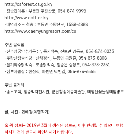
http://csforest.cs.go.kr/
-청송민예촌 : 부동면 주왕산로, 054-874-9098
http://www.cctf.or.kr/
-대명리조트 청송 : 부동면 주왕산로, 1588-4888
http://www.daemyungresort.com/cs
주변 음식점
-신촌명궁약수가든 : 누룽지백숙, 진보면 경동로, 054-874-0033
-주왕산청솔식당 : 산채정식, 부동면 공원길, 054-873-8808
-달기약수닭백숙 : 토종닭백숙, 청송읍 중앙로, 054-873-2351
-심부자밥상 : 한정식, 파천면 덕천길, 054-874-6555
주변 볼거리
-송소고택, 청송백자전시관, 군립청송야송미술관, 태행산꽃돌생태탐방로
글, 사진 : 민혜경(여행작가)
※ 위 정보는 2019년 3월에 갱신된 정보로, 이후 변경될 수 있으니 여행
하시기 전에 반드시 확인하시기 바랍니다.