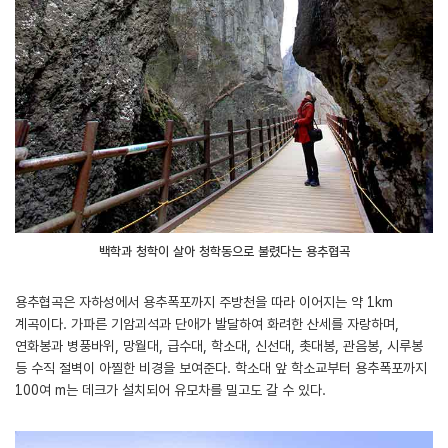
백학과 청학이 살아 청학동으로 불렸다는 용추협곡
용추협곡은 자하성에서 용추폭포까지 주방천을 따라 이어지는 약 1km
계곡이다. 가파른 기암괴석과 단애가 발달하여 화려한 산세를 자랑하며,
연화봉과 병풍바위, 망월대, 급수대, 학소대, 신선대, 촛대봉, 관음봉, 시루봉
등 수직 절벽이 아찔한 비경을 보여준다. 학소대 앞 학소교부터 용추폭포까지
100여 m는 데크가 설치되어 유모차를 밀고도 갈 수 있다.