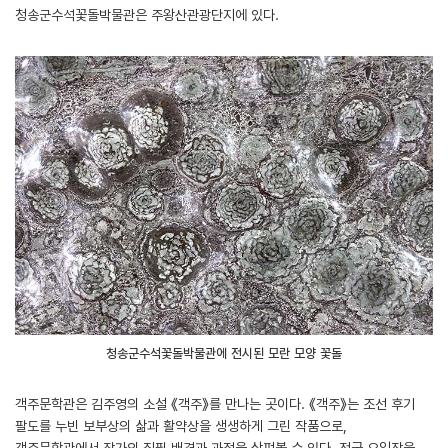
청송군수석꽃돌박물관은 주왕산관광단지에 있다.
청송군수석꽃돌박물관에 전시된 모란 모양 꽃돌
객주문학관은 김주영의 소설 《객주》를 만나는 곳이다. 《객주》는 조선 후기
팔도를 누빈 보부상의 삶과 활약상을 생생하게 그린 작품으로,
객주문학관에서 작가의 집필 배경과 과정을 살펴볼 수 있다. 전국 오일장을