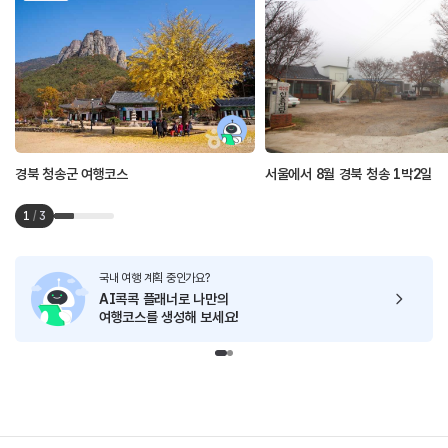
경북 청송군 여행코스
서울에서 8월 경북 청송 1박2일
1
/
3
국내 여행 계획 중인가요?
AI콕콕 플래너로
나만의
여행코스를 생성해 보세요!