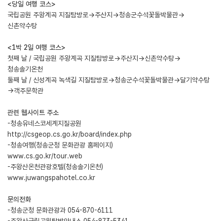
<당일 여행 코스>
국립공원 주왕계곡 지질탐방로→주산지→청송군수석꽃돌박물관→
신촌약수탕
<1박 2일 여행 코스>
첫째 날 / 국립공원 주왕계곡 지질탐방로→주산지→신촌약수탕→
청송솔기온천
둘째 날 / 신성계곡 녹색길 지질탐방로→청송군수석꽃돌박물관→달기약수탕
→객주문학관
관련 웹사이트 주소
-청송유네스코세계지질공원
http://csgeop.cs.go.kr/board/index.php
-청송여행(청송군청 문화관광 홈페이지)
www.cs.go.kr/tour.web
-주왕산온천관광호텔(청송솔기온천)
www.juwangspahotel.co.kr
문의전화
-청송군청 문화관광과 054-870-6111