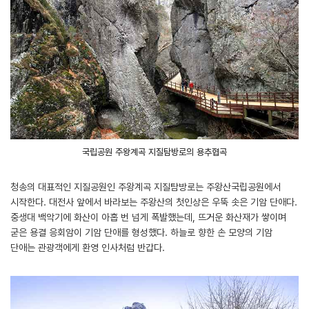
국립공원 주왕계곡 지질탐방로의 용추협곡
청송의 대표적인 지질공원인 주왕계곡 지질탐방로는 주왕산국립공원에서
시작한다. 대전사 앞에서 바라보는 주왕산의 첫인상은 우뚝 솟은 기암 단애다.
중생대 백악기에 화산이 아홉 번 넘게 폭발했는데, 뜨거운 화산재가 쌓이며
굳은 용결 응회암이 기암 단애를 형성했다. 하늘로 향한 손 모양의 기암
단애는 관광객에게 환영 인사처럼 반갑다.