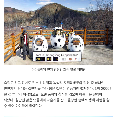
아이들에게 인기 만점인 화석 발굴 체험장
숲길도 걷고 강변도 걷는 신성계곡 녹색길 지질탐방로의 절경 중 하나인
만안자암 단애는 길안천을 따라 붉은 절벽이 병풍처럼 펼쳐진다. 1억 2000만
년 전 백악기 퇴적암으로, 오랜 풍화와 침식을 겪으며 아름다운 절벽이
되었다. 길안천 맑은 냇물에서 다슬기를 잡고 울창한 숲에서 생태 체험을 할
수 있어 아이들이 좋아한다.