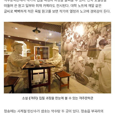
떠돌며 쓴 원고 일부와 취재 카메라도 전시된다. 대학 노트에 깨알 같은
글씨로 빽빽하게 적은 육필 원고를 보면 작가의 열정과 노고에 경외감이 든다.
소설 《객주》 집필 과정을 한눈에 볼 수 있는 객주문학관
청송에는 사계절 탄산수가 샘솟는 약수탕 두 곳이 있다. 청송읍 부곡리의