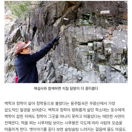
해설사와 함께하면 지질 탐방이 더 흥미롭다
백학과 청학이 살아 청학동으로 불렸다는 용추협곡은 주왕산에서 가장
압도적인 절경을 보여준다. 백학과 청학이 평화롭게 살던 학소대는 포수에게
백학이 잡힌 뒤에도 청학이 그곳을 떠나지 못하고 떠돌았다는 애잔한 사연이
전해온다. 떡을 찌는 시루처럼 보이는 시루봉은 각도에 따라 사람의 모습을
떠올리게 한다. 옛이야기를 듣다 보면 슬렁슬렁 느려지는 걸음에 몸도 마음도