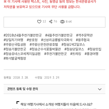
※ 이 기사에 사용된 텍스트, 사진, 동영상 등의 정보는 한국관광공사가
저작권을 보유하고 있으므로 기사의 무단 사용을 금합니다.
12
76
8.4K
#2018년4월추천가볼만한곳
#4월추천가볼만한곳
#객주문학관
#당일치기여행
#방호정
#신성리공룡발자국화석
#용추협곡
#주왕산국립공원
#주왕산온천관광호텔
#청송1박2일코스
#청송가볼만한곳
#청송군수석꽃돌박물관
#청송당일코스
#청송맛집
#청송유네스코세계지질공원
#추천가볼만한곳
#트레킹
#풍경여행
#화석발굴체험장
등록일 : 2018. 3. 28.
수정일 : 2019. 3. 29.
콘텐츠 등록 및 수정 문의
국민관광마케팅팀(추천! 가볼만한곳)
033-738-3414
해당 여행기사에서 소개된 여행지들이 마음에 드시나요?