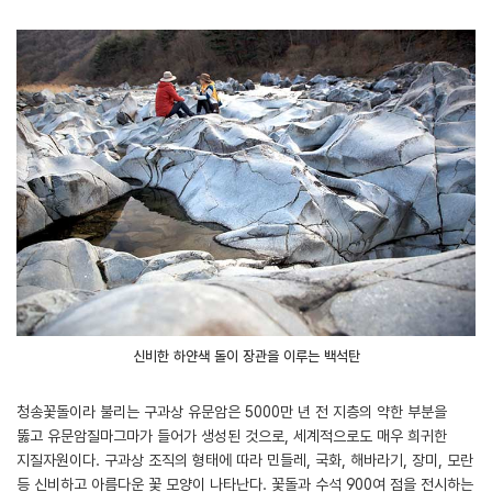
신비한 하얀색 돌이 장관을 이루는 백석탄
청송꽃돌이라 불리는 구과상 유문암은 5000만 년 전 지층의 약한 부분을
뚫고 유문암질마그마가 들어가 생성된 것으로, 세계적으로도 매우 희귀한
지질자원이다. 구과상 조직의 형태에 따라 민들레, 국화, 해바라기, 장미, 모란
등 신비하고 아름다운 꽃 모양이 나타난다. 꽃돌과 수석 900여 점을 전시하는