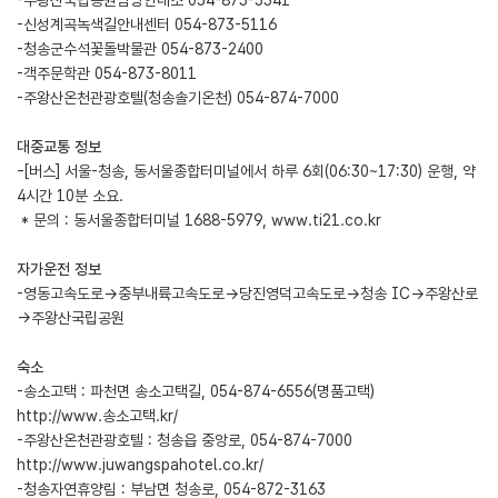
-주왕산국립공원탐방안내소 054-873-5341
-신성계곡녹색길안내센터 054-873-5116
-청송군수석꽃돌박물관 054-873-2400
-객주문학관 054-873-8011
-주왕산온천관광호텔(청송솔기온천) 054-874-7000
대중교통 정보
-[버스] 서울-청송, 동서울종합터미널에서 하루 6회(06:30~17:30) 운행, 약
4시간 10분 소요.
* 문의 : 동서울종합터미널 1688-5979,
www.ti21.co.kr
자가운전 정보
-영동고속도로→중부내륙고속도로→당진영덕고속도로→청송 IC→주왕산로
→주왕산국립공원
숙소
-송소고택 : 파천면 송소고택길, 054-874-6556(명품고택)
http://www.송소고택.kr/
-주왕산온천관광호텔 : 청송읍 중앙로, 054-874-7000
http://www.juwangspahotel.co.kr/
-청송자연휴양림 : 부남면 청송로, 054-872-3163