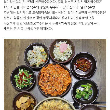
달기약수탕과 진보면의 신촌약수탕이다. 지질 명소로 지정된 달기약수탕은
130여 년을 이어온 약수의 성분이 우수하고 맛이 진하다. 달기약수탕
주변에는 달기약수로 토종닭백숙을 내는 식당이 많다. 진보면의 신촌약수탕은
철분이 함유된 탄산수로 끓인 누룽지백숙이 유명하다. 산삼 배양근을
푸짐하게 올린 ‘신촌명궁약수가든’의 누룽지백숙과 닭불고기, 닭날개구이
세트는 온 가족 보양식으로 제격이다.