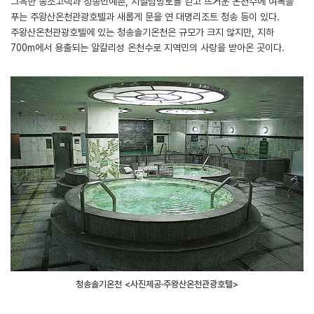
그윽한 송소고택과 청송민예촌, 지질탐방로를 걷고 뜨거운 온천수에 여독을
푸는 주왕산온천관광호텔과 새롭게 문을 연 대명리조트 청송 등이 있다.
주왕산온천관광호텔에 있는 청송솔기온천은 규모가 크지 않지만, 지하
700m에서 용출되는 알칼리성 온천수로 지역민의 사랑을 받아온 곳이다.
청송솔기온천 <사진제공·주왕산온천관광호텔>