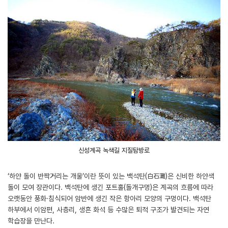
신성계곡 녹색길 지질탐방로
‘하얀 돌이 반짝거리는 개울’이란 뜻이 있는 백석탄(白石灘)은 신비한 하얀색
돌이 모여 장관이다. 백석탄에 생긴 포트홀(돌개구멍)은 계곡의 흐름에 따라
오랫동안 풍화·침식되어 암반에 생긴 작은 항아리 모양의 구멍이다. 백석탄
하부에서 이암편, 사층리, 생흔 화석 등 수많은 퇴적 구조가 발견되는 자연
학습장을 만난다.