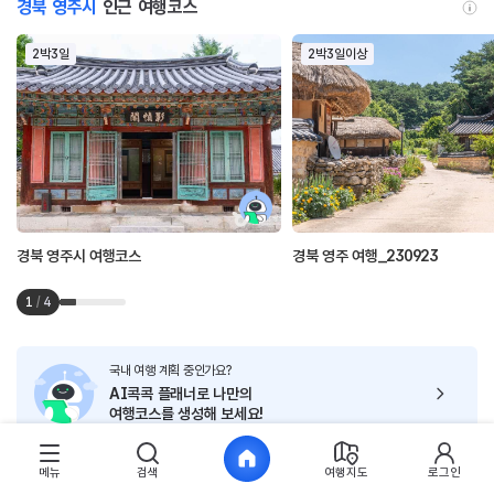
경북 영주시
인근 여행코스
2박3일
2박3일이상
경북 영주시 여행코스
경북 영주 여행_230923
1
/
4
국내 여행 계획 중인가요?
AI콕콕 플래너로
나만의
여행코스를 생성해 보세요!
메뉴
검색
여행지도
로그인