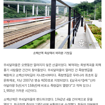
소백산역 옥상에서 바라본 기찻길
무쇠달마을은 오랫동안 알려지지 않은 산골이었다. 북적대는 희방계곡을 피해
풍기 사람들만 간간이 찾아들었다. 무쇠달마을이 알려진 건 죽령옛길을
복원하고 소백산자락길이 지나면서부터다. 죽령옛길은 우리나라 최초의 길
문화재로, 지난 2007년 명승 제30호로 지정되었다. 《삼국사기》에 “신라
아달라왕 5년(서기 158년)에 비로소 죽령길이 열렸다”고 적혀 있으니
1,900년 가까운 시간이다.
소백산역은 무쇠달마을의 랜드마크였다. 1942년 4월 간이역으로 문을
열었고, 한국전쟁 중이던 1951년에 보통역으로 승격했다. 한동안 대부분의