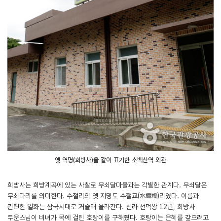
옛 역명(희방사)을 같이 표기한 소백산역 외관
희방사는 희방계곡에 있는 사찰로 무쇠달마을과는 각별한 관계다. 무쇠달은
무쇠다리를 의미한다. 수철리의 옛 지명도 수철교(水鐵橋)리였다. 이름과
관련한 일화는 삼국시대로 거슬러 올라간다. 신라 선덕왕 12년, 희방사
두운스님이 비녀가 목에 걸린 호랑이를 구해줬다. 호랑이는 은혜를 갚으려고