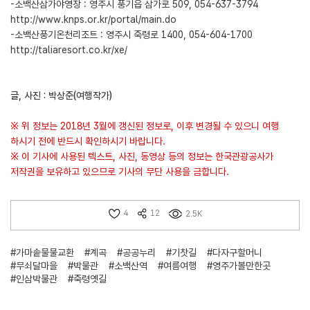
-소백산삼가야영장 : 영주시 풍기읍 삼가로 509, 054-637-3794
http://www.knps.or.kr/portal/main.do
-소백산풍기온천리조트 : 영주시 죽령로 1400, 054-604-1700
http://taliaresort.co.kr/xe/
글, 사진 : 박상준(여행작가)
※ 위 정보는 2018년 3월에 갱신된 정보로, 이후 변경될 수 있으니 여행
하시기 전에 반드시 확인하시기 바랍니다.
※ 이 기사에 사용된 텍스트, 사진, 동영상 등의 정보는 한국관광공사가
저작권을 보유하고 있으므로 기사의 무단 사용을 금합니다.
4
12
2.5K
#가마솥물물교환
#계곡
#공공누리
#기찻길
#다자구할머니
#무쇠달마을
#박물관
#소백산역
#여름여행
#영주가볼만한곳
#인삼박물관
#죽령옛길