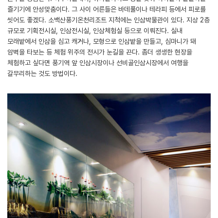
즐기기에 안성맞춤이다. 그 사이 어른들은 바데풀이나 테라피 등에서 피로를
씻어도 좋겠다. 소백산풍기온천리조트 지척에는 인삼박물관이 있다. 지상 2층
규모로 기획전시실, 인삼전시실, 인삼체험실 등으로 이뤄진다. 실내
모래밭에서 인삼을 심고 캐거나, 모형으로 인삼밭을 만들고, 심마니가 돼
암벽을 타보는 등 체험 위주의 전시가 눈길을 끈다. 좀더 생생한 현장을
체험하고 싶다면 풍기역 앞 인삼시장이나 선비골인삼시장에서 여행을
갈무리하는 것도 방법이다.