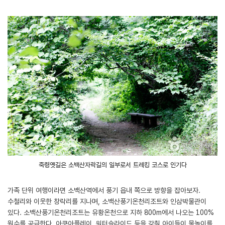
죽령옛길은 소백산자락길의 일부로서 트레킹 코스로 인기다
가족 단위 여행이라면 소백산역에서 풍기 읍내 쪽으로 방향을 잡아보자.
수철리와 이웃한 창락리를 지나며, 소백산풍기온천리조트와 인삼박물관이
있다. 소백산풍기온천리조트는 유황온천으로 지하 800m에서 나오는 100%
원수를 공급한다. 아쿠아플레이, 워터슬라이드 등을 갖춰 아이들이 물놀이를