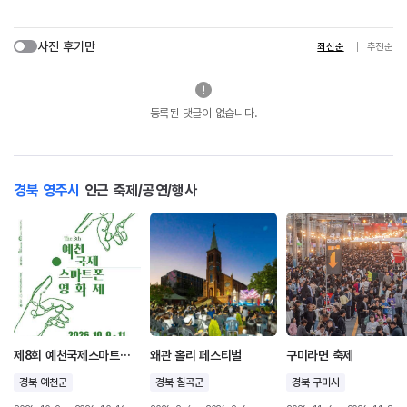
사진 후기만
최신순
추천순
등록된 댓글이 없습니다.
경북 영주시
인근 축제/공연/행사
제8회 예천국제스마트폰영화제
왜관 홀리 페스티벌
구미라면 축제
경북 예천군
경북 칠곡군
경북 구미시