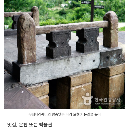
무쇠다리쉼터의 앙증맞은 다리 모형이 눈길을 끈다
옛길, 온천 또는 박물관