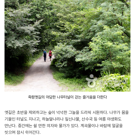
죽령옛길의 아담한 나무터널이 걷는 즐거움을 더한다
옛길은 초반을 제외하고는 숲이 넉넉한 그늘을 드리워 시원하다. 나무가 몸을
기울인 터널도 지나고, 하늘말나리나 짚신나물, 산수국 등 여름 야생화도
만난다. 중간에는 쉴 만한 의자와 물가가 있다. 계곡물이나 바람에 얼굴을
씻으며 잠시 쉬어간다.