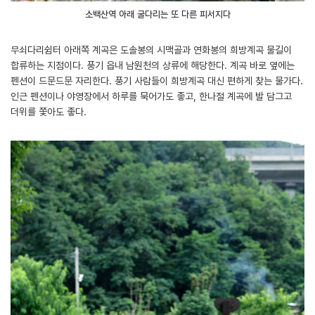
소백산역 아래 굴다리는 또 다른 피서지다
무쇠다리쉼터 아래쪽 계곡은 도솔봉의 시맥골과 연화봉의 희방계곡 물길이
합류하는 지점이다. 풍기 읍내 남원천의 상류에 해당한다. 계곡 바로 옆에는
펜션이 드문드문 자리한다. 풍기 사람들이 희방계곡 대신 편하게 찾는 물가다.
인근 펜션이나 야영장에서 하루를 묵어가도 좋고, 한나절 계곡에 발 담그고
더위를 쫓아도 좋다.