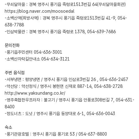
-무쇠달마을 : 경북 영주시 풍기읍 죽령로1513번길 64(무쇠달마을회관)
https://blog.naver.com/moosoedal
-소백산역(희방사역) : 경북 영주시 풍기읍 죽령로1513번길 41-9, 054-
638-7788
-인삼박물관 : 경북 영주시 풍기읍 죽령로 1378, 054-639-7686
문의전화
-풍기읍주민센터 054-636-3001
-소백산자락길안내소 054-634-3121
주변 음식점
-서부냉면 : 평양냉면 / 영주시 풍기읍 인삼로3번길 26 , 054-636-2457
-약선당 : 약선정식 / 영주시 봉현면 신재로 887-14, 054-638-2728
http://www.yaksundang.co.kr/
-영주축협한우프라자 : 불고기 / 영주시 풍기읍 안풍로308번길 7, 054-631-
8400
-정도너츠 : 도넛 / 영주시 풍기읍 동양대로 6-1, 054-636-0043
숙소
-풍기관광호텔 : 영주시 풍기읍 풍기로 53 / 054-637-8800