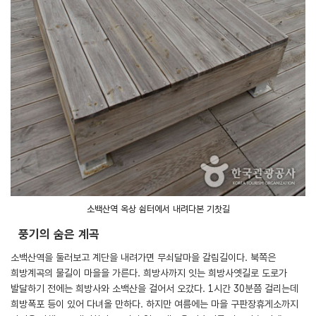
소백산역 옥상 쉼터에서 내려다본 기찻길
풍기의 숨은 계곡
소백산역을 둘러보고 계단을 내려가면 무쇠달마을 갈림길이다. 북쪽은
희방계곡의 물길이 마을을 가른다. 희방사까지 잇는 희방사옛길로 도로가
발달하기 전에는 희방사와 소백산을 걸어서 오갔다. 1시간 30분쯤 걸리는데
희방폭포 등이 있어 다녀올 만하다. 하지만 여름에는 마을 구판장휴게소까지