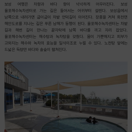
보성 여행은 차향과 바다 향이 넉넉하게 어우러진다. 보성
율포해수녹차센터로 가는 길은 들어서는 어귀부터 설렌다. 보성읍에서
남쪽으로 내려가면 굽이굽이 차밭 언덕길이 이어진다. 장흥을 거쳐 회천면
해안도로를 지나는 길은 푸른 남해가 동행이 된다. 율포해수녹차센터는 차밭
길과 해변 길이 만나는 끝자락에 남쪽 바다를 끼고 자리 잡았다.
율포해수녹차센터는 해수탕과 녹차탕을 갖췄다. 몸이 가뿐해지고 피부가
고와지는 해수와 녹차의 효능을 일석이조로 누릴 수 있다. 노천탕 앞에는
드넓은 득량만 바다와 솔숲이 펼쳐진다.