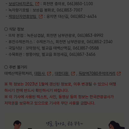
-
보성다비치콘도
: 회천면 충의로, 061)850-1100
- 녹차향기호텔 : 보성읍 봉화로, 061)853-7007
-
제암산자연휴양림
: 웅치면 대산길, 061)852-4434
○ 식당 정보
- 뜨락 본점 : 녹돈삼겹살, 회천면 남부관광로, 061)853-8992
- 퓨전수제돈까스 : 수제돈가스, 회천면 남부관광로, 061)852-2340
- 국일식당 : 꼬막정식, 벌교읍 태백산맥길, 061)857-0588
- 수목회관 : 짱뚱어탕, 벌교읍 회정새길, 061)857-3456
○ 주변 볼거리
태백산맥문학거리,
대원사
,
대한다원
,
득량역7080추억의거리
※ 위 정보는 2023년 1월에 갱신된 정보로, 이후 변경될 수 있으니 여행
하시기 전에 반드시 확인하시기 바랍니다.
※ 이 기사에 사용된 텍스트, 사진, 동영상 등의 정보는 한국관광공사가
저작권을 보유하고 있으므로 기사의 무단 사용을 금합니다.