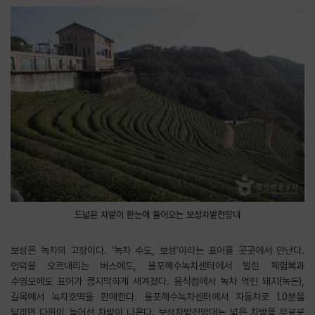
드넓은 차밭이 한눈에 들어오는 보성차밭전망대
보성은 녹차의 고장이다. ‘녹차 수도, 보성’이라는 표어를 곳곳에서 만난다.
언덕을 오르내리는 버스에도, 율포해수녹차센터에서 빌린 체험복과
수영모에도 표어가 큼지막하게 새겨졌다. 음식점에서 녹차 먹인 돼지(녹돈),
길목에서 녹차호떡을 판매한다. 율포해수녹차센터에서 자동차로 10분쯤
달리면 다원이 늘어선 차밭이 나온다. 보성차밭전망대는 넓은 차밭을 무료로