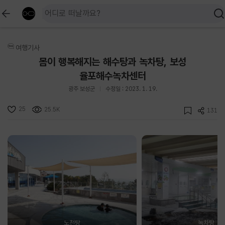
여행기사
몸이 행복해지는 해수탕과 녹차탕, 보성
율포해수녹차센터
광주 보성군
수정일 : 2023. 1. 19.
25
25.5K
131
노천탕
녹차탕