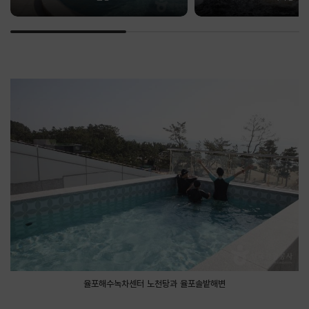
율포해수녹차센터 노천탕과 율포솔밭해변