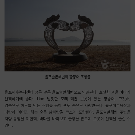
율포솔밭해변의 짱뚱어 조형물
율포해수녹차센터 정문 앞은 율포솔밭해변으로 연결된다. 호젓한 겨울 바다가
산책하기에 좋다. 1km 남짓한 모래 해변 곳곳에 있는 짱뚱어, 고깃배,
양손으로 하트를 만든 조형물 등이 포토 존으로 사랑받는다. 율포해수욕장과
나란히 이어진 해송 숲은 남파랑길 코스에 포함된다. 율포솔밭해변 주변은
차량 통행을 제한해, 바다를 바라보고 솔향을 맡으며 오롯이 산책을 즐길 수
있다.