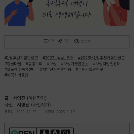
25
131
25.5K
#1월추천가볼만한곳
#2023_설날_온천
#2023년1월추천가볼만한곳
#강골마을
#공공누리
#보성
#보성가볼만한곳
#보성차밭전망대
#율포해수녹차센터
#제암산자연휴양림
#추천가볼만한곳
#한국차박물관
글 : 서영진 (여행작가)
사진 : 서영진 (사진작가)
등록일 : 2022. 12. 27.
수정일 : 2023. 1. 19.