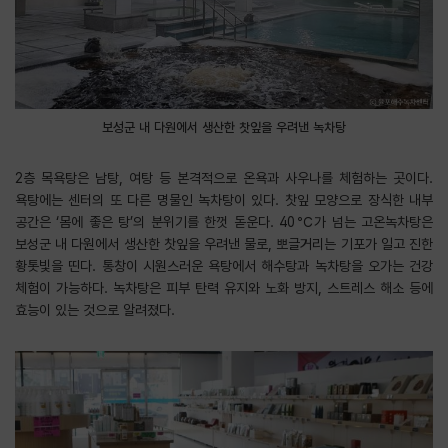
보성군 내 다원에서 생산한 찻잎을 우려낸 녹차탕
2층 목욕탕은 남탕, 여탕 등 본격적으로 온욕과 사우나를 체험하는 곳이다.
욕탕에는 센터의 또 다른 명물인 녹차탕이 있다. 찻잎 모양으로 장식한 내부
공간은 ‘몸에 좋은 탕’의 분위기를 한껏 돋운다. 40℃가 넘는 고온녹차탕은
보성군 내 다원에서 생산한 찻잎을 우려낸 물로, 뽀글거리는 기포가 일고 진한
황톳빛을 띤다. 통창이 시원스러운 욕탕에서 해수탕과 녹차탕을 오가는 건강
체험이 가능하다. 녹차탕은 피부 탄력 유지와 노화 방지, 스트레스 해소 등에
효능이 있는 것으로 알려졌다.