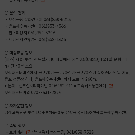
○ 문의 전화
- 보성군청 문화관광과 061)850-5213
- 율포해수녹차센터 061)853-4566
- 판소리성지 061)852-5206
- 제암산자연휴양림 061)852-4434
○ 대중교통 정보
[버스] 서울-보성, 센트럴시티터미널에서 하루 2회(08:40, 15:10) 운행, 약
4시간 40분 소요.
보성버스터미널에서 율포70번·율포70-1번·율포70-2번 농어촌버스 등 이용,
율포 정류장 하차, 율포해수녹차센터까지 도보 약 260m.
* 문의 : 센트럴시티터미널 02)6282-0114
고속버스통합예매
보성버스터미널 070-7431-2879
○ 자가운전 정보
남해고속도로 보성 IC→보성읍·율포 방향→국도18호선→율포해수녹차센터
○ 숙박 정보
-
보성여관
: 벌교읍 태백산맥길, 061)858-7528