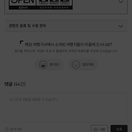
콘텐츠 등록 및 수정 문의
국민관광마케팅팀(추천! 가볼만한곳)
033-738-3414
해당 여행기사에서 소개된 여행지들이 마음에 드시나요?
평가를 해주시면 개인화 추천 시 활용하여 최적의 여행지를 추천해 드리겠습니다.
좋아요!
별로예요
댓글
(
44
건)
유의사항
등록
사진