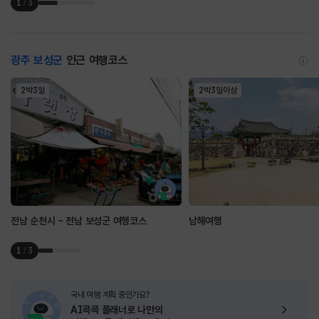
1
/
3
광주 보성군
인근 여행코스
2박3일
2박3일이상
전남 순천시 ~ 전남 보성군 여행코스
남해여행
1
/
3
국내 여행 계획 중인가요?
AI콕콕 플래너로
나만의