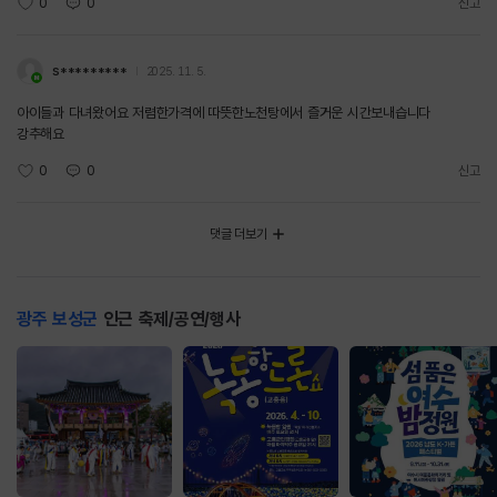
0
0
신고
s*********
2025. 11. 5.
아이들과 다녀왔어요 저렴한가격에 따뜻한노천탕에서 즐거운 시간보내습니다
강추해요
0
0
신고
댓글 더보기
광주 보성군
인근 축제/공연/행사