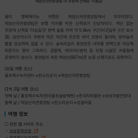
제암산자연휴양림 내 무장애 산책로 ‘더늠길’
몸이 행복해지는 여행은 제암산자연휴양림에서 마무리한다.
제암산자연휴양림은 보행 약자를 위한 산책로가 인상적이다. 계단 없는
무장애 산책로 ‘더늠길’은 편백 숲을 거쳐 약 5.8km 구간이다(일부 구간 보수
중). 담안저수지 주변의 덱은 야간에 은은한 바닥 조명이 들어와, 밤하늘의
별을 감상하며 걸을 수 있다. 숲속의집과 휴양관은 내부를 편백으로 마감해
피톤치드 향이 그윽하다. 곰썰매, 에코어드벤처 등 모험 시설은 겨울철에
운영하지 않는다. 휴양림이 속한 제암산(807m)은 눈꽃 산행지로도 유명하다.
〈당일 여행 코스〉
율포해수녹차센터→판소리성지→제암산자연휴양림
〈1박 2일 여행 코스〉
첫째 날 / 율포해수녹차센터(율포솔밭해변)→한국차박물관→보성차밭전망대
둘째 날 / 제암산자연휴양림→판소리성지→강골마을
여행 정보
○ 관련 웹 사이트 주소
-
보성문화관광
-
율포해수녹차센터