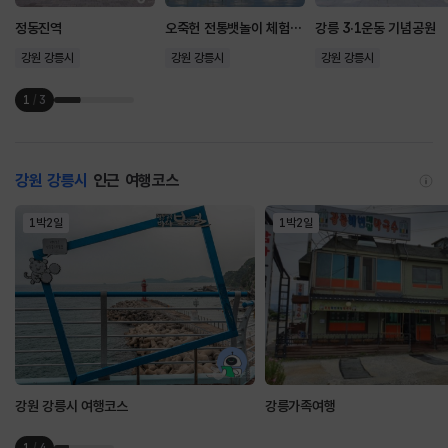
정동진역
오죽헌 전통뱃놀이 체험시설
강릉 3·1운동 기념공원
강원 강릉시
강원 강릉시
강원 강릉시
1
/
3
강원 강릉시
인근 여행코스
1박2일
1박2일
강원 강릉시 여행코스
강릉가족여행
1
/
4