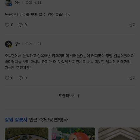
여*
2026. 4. 11.
느긋하게 바다를 보며 쉴 수 있어 좋습니다.
0
0
신고
청*
2024. 1. 21.
오죽헌에서 산책하고 안목해변 카페거리에 쉬러들렸는데 커피맛이 정말 일품이었어요!
바다경치를 보며 마시니 커피가 더 맛있게 느껴졌네요 ㅎㅎ 따뜻한 날씨에 카페거리
가는거 추천해요!!
0
0
신고
댓글 더보기
강원 강릉시
인근 축제/공연/행사