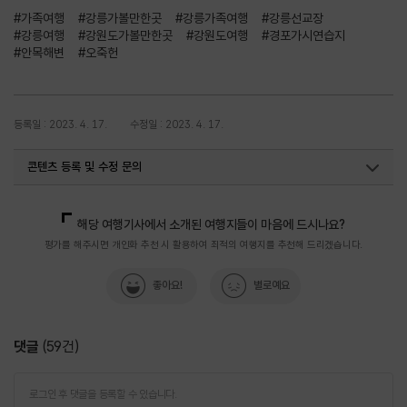
#가족여행
#강릉가볼만한곳
#강릉가족여행
#강릉선교장
#강릉여행
#강원도가볼만한곳
#강원도여행
#경포가시연습지
#안목해변
#오죽헌
등록일 : 2023. 4. 17.
수정일 : 2023. 4. 17.
콘텐츠 등록 및 수정 문의
국내디지털마케팅팀
033-371-2867
해당 여행기사에서 소개된 여행지들이 마음에 드시나요?
평가를 해주시면 개인화 추천 시 활용하여 최적의 여행지를 추천해 드리겠습니다.
좋아요!
별로예요
댓글
(
59
건)