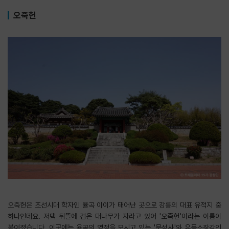
오죽헌
오죽헌은 조선시대 학자인 율곡 이이가 태어난 곳으로 강릉의 대표 유적지 중
하나인데요. 저택 뒤뜰에 검은 대나무가 자라고 있어 '오죽헌'이라는 이름이
붙여졌습니다. 이곳에는 율곡의 영정을 모시고 있는 '문성사'와 유품소장각인