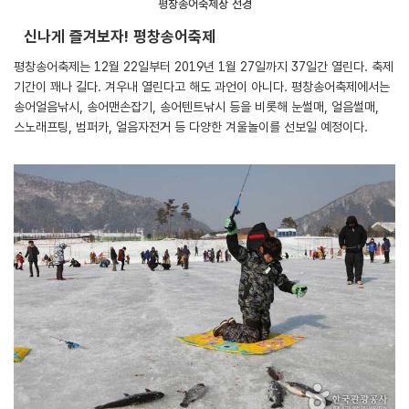
평창송어축제장 전경
신나게 즐겨보자! 평창송어축제
평창송어축제는 12월 22일부터 2019년 1월 27일까지 37일간 열린다. 축제
기간이 꽤나 길다. 겨우내 열린다고 해도 과언이 아니다. 평창송어축제에서는
송어얼음낚시, 송어맨손잡기, 송어텐트낚시 등을 비롯해 눈썰매, 얼음썰매,
스노래프팅, 범퍼카, 얼음자전거 등 다양한 겨울놀이를 선보일 예정이다.