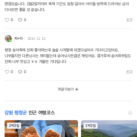
괜찮았습니다. 2월2일까지라 축제 기간도 엄청 길어서 아이들 방학때 드라이브 삼아
다녀오면 좋을 것 같습니다.
0
0
신고
히*이
2024. 11. 12.
평창 송어축제 진짜 좋아하는데 슬슬 시작할때 되겠다싶어서 기다리고있어요.
너무춥지만 다른낚시는 재미없는데 송어낚시만큼은 재밋어요. 콩가루에 송어회무침도
진짜 너무 맛있고 ㅎㅎ 겨울만 기다립니다
0
0
신고
댓글 더보기
강원 평창군
인근 여행코스
2박3일
1박2일