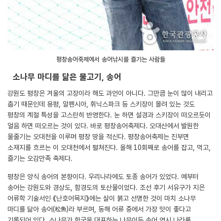
평창송어축제에서 송어낚시를 즐기는 사람들
소나무 마디를 닮은 물고기, 송어
강원도 평창은 겨울의 고장이라 해도 과언이 아니다. 그만큼 눈이 많이 내리고
춥기 때문인데 용평, 알펜시아, 휘닉스파크 등 스키장이 몰려 있는 것도
평창의 계절 특성을 고스란히 반영한다. 눈 하면 설경과 스키장이 떠오르듯이
얼음 하면 떠오르는 것이 있다. 바로 평창송어축제다. 오대산에서 발원한
물줄기는 오대천을 이루며 평창 땅을 적신다. 평창송어축제는 진부면
소재지를 흐르는 이 오대천에서 펼쳐진다. 올해 10회째로 송어를 잡고, 먹고,
즐기는 오감만족 축제다.
평창은 양식 송어의 본향이다. 우리나라에도 토종 송어가 있었다. 예부터
송어는 강원도와 경상도, 함경도의 토산물이었다. 조선 후기 서유구가 지은
어류학 기술서인 《난호어목지》에는 살이 붉고 선명한 것이 마치 소나무
마디를 닮아 송어(松魚)라 부르며, 동해 어류 중에서 가장 맛이 좋다고
기록되어 있다. 소나무가 한국을 대표하는 나무이듯 송어 역시 나라를