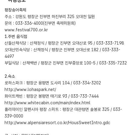
여행정보
평창송어축제
주소 : 강원도 평창군 진부면 하진부리 325 오대천 일원
문의 : 033-336-4000(진부면 축제위원회)
www.festival700.or.kr
1.주변 음식점
산들산채식당 : 산채정식 / 평창군 진부면 오대산로 95 / 033-333-7198
오대산민속식당 : 산채정식 / 평창군 진부면 오대산로 182 / 033-333-
4497
부일식당 : 산채백반 / 평창군 진부면 진부중앙로 100-5 / 033-335-7232
2.숙소
로하스파크 : 평창군 용평면 도사리 104 / 033-334-3202
http://www.lohaspark.net/
화이트캐빈 : 평창군 봉평면 태기로 93 / 033-733-7444
http://www.whitecabin.com/main/index.html
홀리데이인 알펜시아 평창 스위트 : 평창군 대관령면 솔봉로 325 / 033-
339-0000
http://www.alpensiaresort.co.kr/HousSweetIntro.gdc