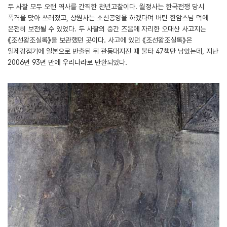
두 사찰 모두 오랜 역사를 간직한 천년고찰이다. 월정사는 한국전쟁 당시
폭격을 맞아 쓰러졌고, 상원사는 소신공양을 하겠다며 버틴 한암스님 덕에
온전히 보전될 수 있었다. 두 사찰의 중간 즈음에 자리한 오대산 사고지는
《조선왕조실록》을 보관했던 곳이다. 사고에 있던 《조선왕조실록》은
일제강점기에 일본으로 반출된 뒤 관동대지진 때 불타 47책만 남았는데, 지난
2006년 93년 만에 우리나라로 반환되었다.