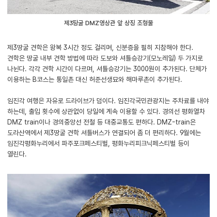
제3땅굴 DMZ영상관 앞 상징 조형물
제3땅굴 견학은 왕복 3시간 정도 걸리며, 신분증을 필히 지참해야 한다.
견학은 땅굴 내부 견학 방법에 따라 도보와 셔틀승강기(모노레일) 두 가지로
나뉜다. 각각 견학 시간이 다르며, 셔틀승강기는 3000원이 추가된다. 단체가
이용하는 B코스는 통일촌 대신 허준선생묘와 해마루촌이 추가된다.
임진각 여행은 자유로 드라이브가 덤이다. 임진각국민관광지는 주차료를 내야
하는데, 출입 횟수에 상관없이 당일에 계속 이용할 수 있다. 경의선 평화열차
DMZ train이나 경의중앙선 전철 등 대중교통도 편하다. DMZ-train은
도라산역에서 제3땅굴 견학 셔틀버스가 연결되어 좀 더 편리하다. 9월에는
임진각평화누리에서 파주포크페스티벌, 평화누리피크닉페스티벌 등이
열린다.