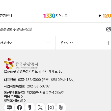
관광안내
지역번호
관광정보 수정/신규요청
관광정보
유관기관
(26464) 강원특별자치도 원주시 세계로 10
대표전화
033-738-3000 (유료, 평일 09시~18시)
사업자등록번호
202-81-50707
통신판매업신고
제2009-서울중구-1234호
이용 가이드
찾아오시는 길