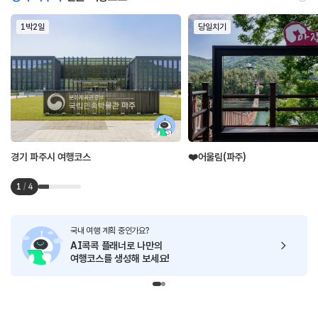
1박2일
당일치기
경기 파주시 여행코스
❤️어울림(파주)
1
/
4
국내 여행 계획 중인가요?
AI콕콕 플래너로
나만의
여행코스를 생성해 보세요!