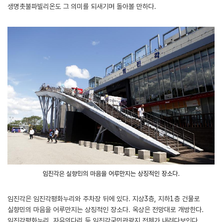
생명촛불파빌리온도 그 의미를 되새기며 돌아볼 만하다.
임진각은 실향민의 마음을 어루만지는 상징적인 장소다.
임진각은 임진각평화누리와 주차장 뒤에 있다. 지상3층, 지하1층 건물로
실향민의 마음을 어루만지는 상징적인 장소다. 옥상은 전망대로 개방한다.
임진각평화누리, 자유의다리 등 임진각국민관광지 전체가 내려다보인다.