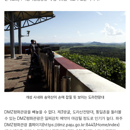
개성 시내와 송악산이 손에 잡힐 듯 보이는 도라전망대
DMZ평화관광을 빼놓을 수 없다. 제3땅굴, 도라산전망대, 통일촌을 둘러볼
수 있는 DMZ평화관광은 일찌감치 예약이 마감될 정도로 인기가 높다. 파주
DMZ평화관광 홈페이지(https://dmz.paju.go.kr:8443/Home/index)