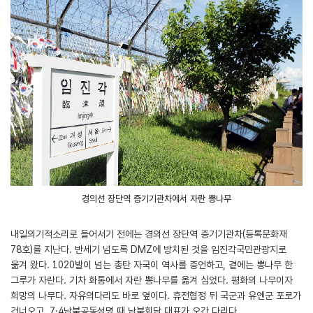
경의선 장단역 증기기관차에서 자란 뽕나무
내일의기적소리로 들어서기 전에는 경의선 장단역 증기기관차(등록문화재
78호)를 지난다. 반세기 넘도록 DMZ에 방치된 것을 임진각국민관광지로
옮겨 왔다. 1020발이 넘는 총탄 자국이 역사를 증언하고, 곁에는 뽕나무 한
그루가 자란다. 기차 화통에서 자란 뽕나무를 옮겨 심었다. 평화의 나무이자
희망의 나무다. 자유의다리도 바로 옆이다. 휴전협정 뒤 국군과 유엔군 포로가
건너오고, 7·4남북공동성명 때 남북회담 대표가 오간 다리다.