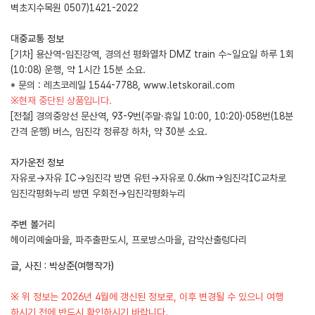
벽초지수목원 0507)1421-2022
대중교통 정보
[기차] 용산역-임진강역, 경의선 평화열차 DMZ train 수~일요일 하루 1회
(10:08) 운행, 약 1시간 15분 소요.
* 문의 : 레츠코레일 1544-7788, www.letskorail.com
※현재 중단된 상품입니다.
[전철] 경의중앙선 문산역, 93-9번(주말·휴일 10:00, 10:20)·058번(18분
간격 운행) 버스, 임진각 정류장 하차, 약 30분 소요.
자가운전 정보
자유로→자유 IC→임진각 방면 유턴→자유로 0.6km→임진각IC교차로
임진각평화누리 방면 우회전→임진각평화누리
주변 볼거리
헤이리예술마을, 파주출판도시, 프로방스마을, 감악산출렁다리
글, 사진 : 박상준(여행작가)
※ 위 정보는 2026년 4월에 갱신된 정보로, 이후 변경될 수 있으니 여행
하시기 전에 반드시 확인하시기 바랍니다.