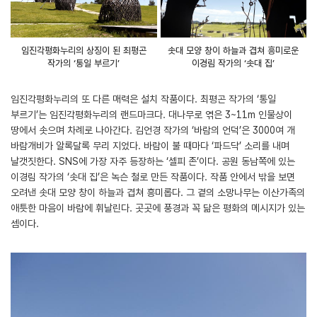
임진각평화누리의 상징이 된 최평곤
솟대 모양 창이 하늘과 겹쳐 흥미로운
작가의 ‘통일 부르기’
이경림 작가의 ‘솟대 집’
임진각평화누리의 또 다른 매력은 설치 작품이다. 최평곤 작가의 ‘통일
부르기’는 임진각평화누리의 랜드마크다. 대나무로 엮은 3~11m 인물상이
땅에서 솟으며 차례로 나아간다. 김언경 작가의 ‘바람의 언덕’은 3000여 개
바람개비가 알록달록 무리 지었다. 바람이 불 때마다 ‘파드닥’ 소리를 내며
날갯짓한다. SNS에 가장 자주 등장하는 ‘셀피 존’이다. 공원 동남쪽에 있는
이경림 작가의 ‘솟대 집’은 녹슨 철로 만든 작품이다. 작품 안에서 밖을 보면
오려낸 솟대 모양 창이 하늘과 겹쳐 흥미롭다. 그 곁의 소망나무는 이산가족의
애틋한 마음이 바람에 휘날린다. 곳곳에 풍경과 꼭 닮은 평화의 메시지가 있는
셈이다.