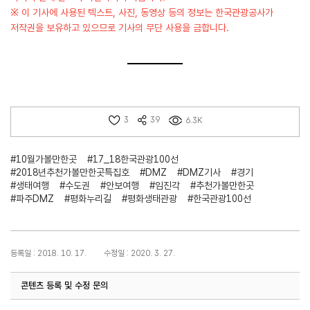
※ 이 기사에 사용된 텍스트, 사진, 동영상 등의 정보는 한국관광공사가
저작권을 보유하고 있으므로 기사의 무단 사용을 금합니다.
3
39
6.3K
#10월가볼만한곳
#17_18한국관광100선
#2018년추천가볼만한곳특집호
#DMZ
#DMZ기사
#경기
#생태여행
#수도권
#안보여행
#임진각
#추천가볼만한곳
#파주DMZ
#평화누리길
#평화생태관광
#한국관광100선
등록일 : 2018. 10. 17.
수정일 : 2020. 3. 27.
콘텐츠 등록 및 수정 문의