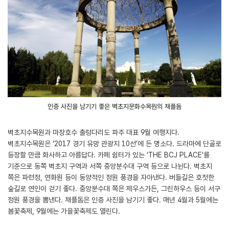
인증 사진을 남기기 좋은 벽초지문화수목원의 채플돔
벽초지수목원과 마장호수 출렁다리도 파주 대표 9월 여행지다.
벽초지수목원은 ‘2017 경기 유망 관광지 10선’에 든 명소다. 드라마에 단골로
등장할 만큼 화사하고 아름답다. 카페 쉼터가 있는 ‘THE BCJ PLACE’를
기준으로 동쪽 벽초지 구역과 서쪽 중앙분수대 구역 등으로 나뉜다. 벽초지
쪽은 파련정, 연화원 등이 동양적인 정원 풍경을 자아낸다. 버들길은 호젓한
숲길로 연인이 걷기 좋다. 중앙분수대 쪽은 제우스가든, 그린하우스 등이 서구
정원 풍경을 뽐낸다. 채플돔은 인증 사진을 남기기 좋다. 매년 4월과 5월에는
봄꽃축제, 9월에는 가을꽃축제도 열린다.