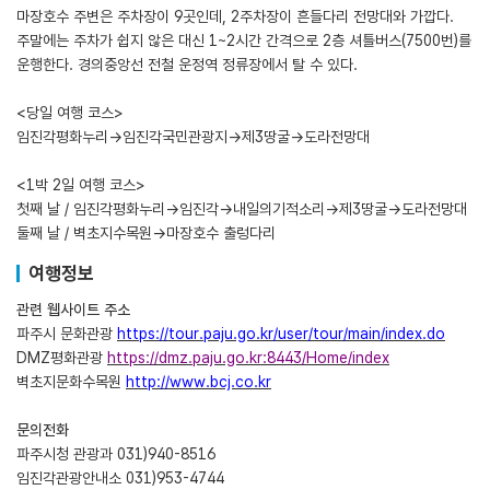
마장호수 주변은 주차장이 9곳인데, 2주차장이 흔들다리 전망대와 가깝다.
주말에는 주차가 쉽지 않은 대신 1~2시간 간격으로 2층 셔틀버스(7500번)를
운행한다. 경의중앙선 전철 운정역 정류장에서 탈 수 있다.
<당일 여행 코스>
임진각평화누리→임진각국민관광지→제3땅굴→도라전망대
<1박 2일 여행 코스>
첫째 날 / 임진각평화누리→임진각→내일의기적소리→제3땅굴→도라전망대
둘째 날 / 벽초지수목원→마장호수 출렁다리
여행정보
관련 웹사이트 주소
파주시 문화관광
https://tour.paju.go.kr/user/tour/main/index.do
DMZ평화관광
https://dmz.paju.go.kr:8443/Home/index
벽초지문화수목원
http://www.bcj.co.kr
문의전화
파주시청 관광과 031)940-8516
임진각관광안내소 031)953-4744