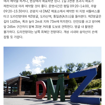
에서 예약을 하거나, 현장에서 매표하면 된다. 1일 3천명 초과시 매표가
제한되므로 미리 예약할 것이 좋다. 운영시간은 평일 09:20~14:00, 주말
09:20~15:30이다. 관광지 내 DMZ 매표소에서 예약한 뒤 지정 셔틀버스를
타고 도라전망대와 제3땅굴, 도라산역, 통일촌(A코스)을 돌아본다. 제3땅굴은
길이 1635m, 폭과 높이 2m로 지하 73m에 위치한다. 안전모를 쓰고 방어벽
앞 265m 구간까지 왕복 30분 거리를 도보로 견학한다. 땅굴 내 촬영은
불가하다. 도라전망대는 남쪽 최북단 전망대다. 개성 시내와 송악산이 손에
잡힐 듯 가깝다.