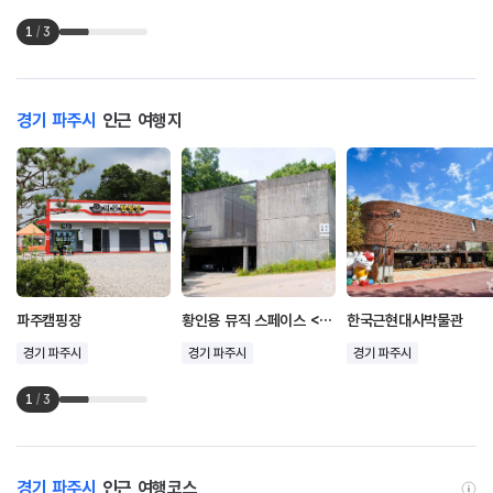
1
/
3
경기 파주시
인근 여행지
파주캠핑장
황인용 뮤직 스페이스 <카메라타>
한국근현대사박물관
경기 파주시
경기 파주시
경기 파주시
1
/
3
경기 파주시
인근 여행코스