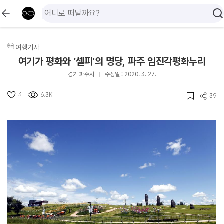
여행기사
여기가 평화와 ‘셀피’의 명당, 파주 임진각평화누리
경기 파주시
수정일 : 2020. 3. 27.
3
6.3K
39