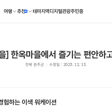
여행
추천
테마
지역
디지털
관광주민증
을] 한옥마을에서 즐기는 편안하
전북 완주군
수정일 : 2023. 12. 13.
경험하는 이색 워케이션