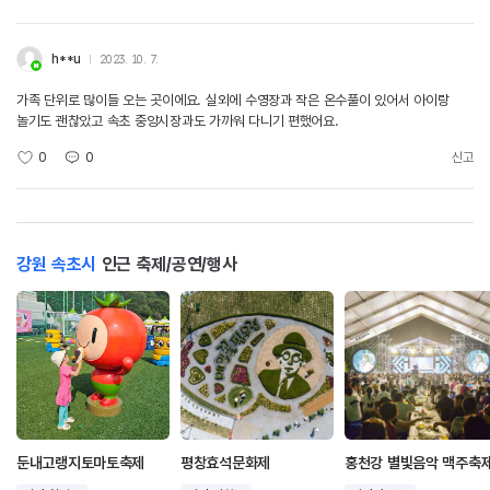
h**u
2023. 10. 7.
가족 단위로 많이들 오는 곳이에요. 실외에 수영장과 작은 온수풀이 있어서 아이랑
놀기도 괜찮았고 속초 중앙시장과도 가까워 다니기 편했어요.
0
0
신고
강원 속초시
인근 축제/공연/행사
둔내고랭지토마토축제
평창효석문화제
홍천강 별빛음악 맥주축