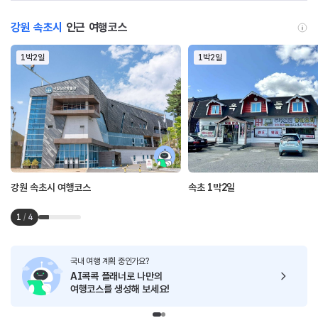
강원 속초시
인근 여행코스
1박2일
1박2일
강원 속초시 여행코스
속초 1박2일
1
/
4
국내 여행 계획 중인가요?
AI콕콕 플래너로
나만의
여행코스를 생성해 보세요!