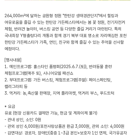
264,000㎡에 달하는 공원형 정원 "한탄강 생태경관단지"에서 힐링과
여유로움을 즐길 수 있는 한탄강 가든페스타에서는 봄 꽃 정원, 전기자전거
체험, 반려견 놀이터, 버스킹 공연 등 다양한 즐길 거리가 마련된다. 특히
국내최장 Y형출렁다리 개통과 함께 경기 북부 대표 명소로 자리매김한 포천
한탄강 가든페스타가 가족, 연인, 친구와 함께 즐길 수 있는 추억을 선사할
예정이다.
[행사내용]
1. 메인프로그램: 홀스타인 품평회(2025.6.7.(토)), 반려동물 훈련
체험프로그램(매주 토), 시니어모델 패션쇼
2. 부대프로그램: 가든 버스킹, 체험프로그램(주말): 페이스페인팅,
캘리그라피 등
3. 먹거리: 농,축산물 판매장, 지역 플리마켓, 먹거리 부스, 푸드트럭
* 요금
유료 (현장 신용카드 결제만 가능, 현금 및 계좌이체 불가)
- 관내 성인, 소인: 0원
- 관외 성인 6,000원/포천사랑상품권 환급 3,000원, 관외 소인: 4,000원
- 감면대상: 경로자, 장애인(중증 1~3급 본인+보호자 1인 면제, 국가유공자