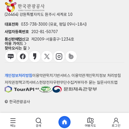
(26464) 강원특별자치도 원주시 세계로 10
대표전화
033-738-3000 (유료, 평일 09시~18시)
사업자등록번호
202-81-50707
통신판매업신고
제2009-서울중구-1234호
이용 가이드
찾아오시는 길
개인정보처리방침
이용약관
위치기반서비스 이용약관
개인위치정보 처리방침
저작권정책
고객서비스헌장
전자우편무단수집거부
자주 묻는 질문
사이트맵
© 한국관광공사
메뉴
검색
여행지도
로그인