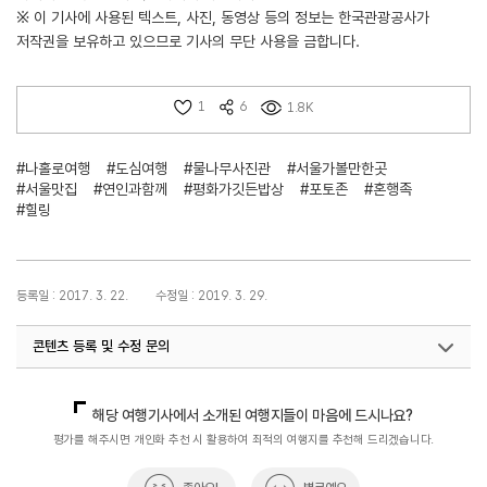
※ 이 기사에 사용된 텍스트, 사진, 동영상 등의 정보는 한국관광공사가
저작권을 보유하고 있으므로 기사의 무단 사용을 금합니다.
1
6
1.8K
#나홀로여행
#도심여행
#물나무사진관
#서울가볼만한곳
#서울맛집
#연인과함께
#평화가깃든밥상
#포토존
#혼행족
#힐링
등록일 : 2017. 3. 22.
수정일 : 2019. 3. 29.
콘텐츠 등록 및 수정 문의
국내디지털마케팅팀
033-371-2867
해당 여행기사에서 소개된 여행지들이 마음에 드시나요?
평가를 해주시면 개인화 추천 시 활용하여 최적의 여행지를 추천해 드리겠습니다.