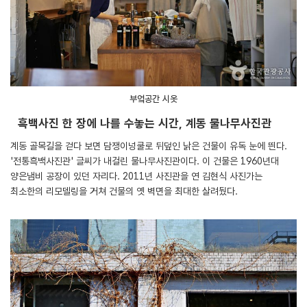
부엌공간 시옷
흑백사진 한 장에 나를 수놓는 시간, 계동 물나무사진관
계동 골목길을 걷다 보면 담쟁이넝쿨로 뒤덮인 낡은 건물이 유독 눈에 띈다.
'전통흑백사진관' 글씨가 내걸린 물나무사진관이다. 이 건물은 1960년대
양은냄비 공장이 있던 자리다. 2011년 사진관을 연 김현식 사진가는
최소한의 리모델링을 거쳐 건물의 옛 벽면을 최대한 살려뒀다.