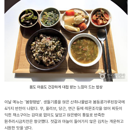
몸도 마음도 건강하게 대접 받는 느낌이 드는 밥상
이날 메뉴는 '봄향평밥'. 생들기름을 얹은 산취나물밥과 봄동콩가루된장국에
4가지 반찬이 나왔다. 무, 올리브, 당근, 연근 등에 레몬조각을 얹어 찌듯이
익힌 채소구이는 감미료 없이도 달았고 앉은뱅이 통밀로 반죽한
원추리시금치전은 향긋했다. 젓갈과 마늘이 들어가지 않은 김치는 개운하고
시원한 맛을 냈다.