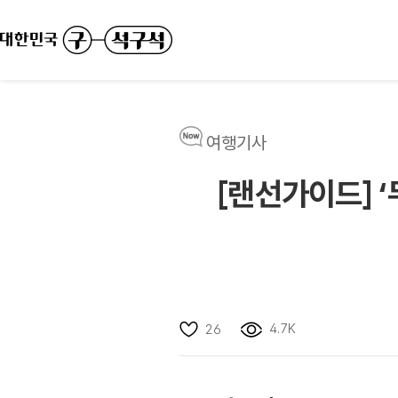
여행기사
[랜선가이드] 
4.7K
26