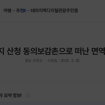
여행
추천
테마
지역
디지털
관광주민증
지 산청 동의보감촌으로 떠난 면역
경남 산청군
수정일 : 2025. 2. 25.
자 요약 정보!