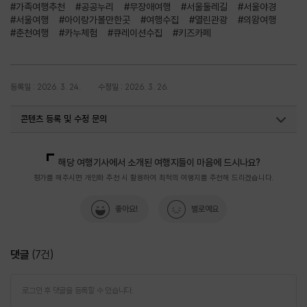
#가족여행추천
#공공누리
#무장애여행
#서울둘레길
#서울야경
#서울여행
#아이랑가볼만한곳
#여행수집
#열린관광
#의왕여행
#춘천여행
#카누체험
#큐레이션수집
#키즈카페
등록일 : 2026. 3. 24.
수정일 : 2026. 3. 26.
콘텐츠 등록 및 수정 문의
국내디지털마케팅팀
033-371-2867
해당 여행기사에서 소개된 여행지들이 마음에 드시나요?
평가를 해주시면 개인화 추천 시 활용하여 최적의 여행지를 추천해 드리겠습니다.
좋아요!
별로예요
댓글
(
7
건)