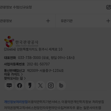
관광정보 수정/신규요청
관광정보
유관기관
(26464) 강원특별자치도 원주시 세계로 10
대표전화
033-738-3000 (유료, 평일 09시~18시)
사업자등록번호
202-81-50707
통신판매업신고
제2009-서울중구-1234호
이용 가이드
찾아오시는 길
개인정보처리방침
이용약관
위치기반서비스 이용약관
개인위치정보 처리방침
저작권정책
고객서비스헌장
전자우편무단수집거부
자주 묻는 질문
사이트맵