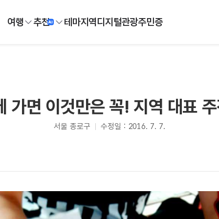
여행
추천
테마
지역
디지털
관광주민증
에 가면 이것만은 꼭! 지역 대표 
서울 종로구
수정일 : 2016. 7. 7.