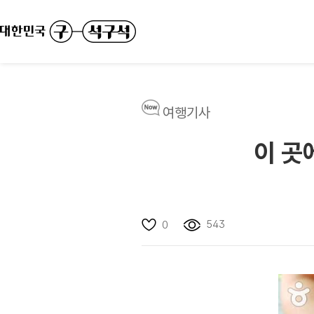
여행기사
이 곳
543
0