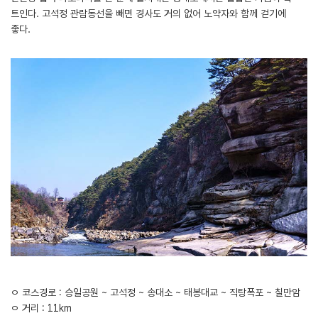
트인다. 고석정 관람동선을 빼면 경사도 거의 없어 노약자와 함께 걷기에
좋다.
ㅇ 코스경로 : 승일공원 ~ 고석정 ~ 송대소 ~ 태봉대교 ~ 직탕폭포 ~ 칠만암
ㅇ 거리 : 11km