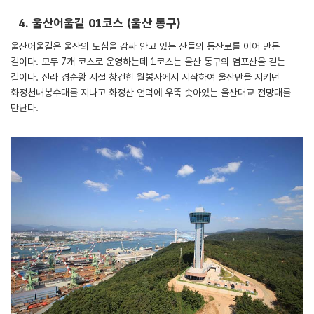
4. 울산어울길 01코스 (울산 동구)
울산어울길은 울산의 도심을 감싸 안고 있는 산들의 등산로를 이어 만든
길이다. 모두 7개 코스로 운영하는데 1코스는 울산 동구의 염포산을 걷는
길이다. 신라 경순왕 시절 창건한 월봉사에서 시작하여 울산만을 지키던
화정천내봉수대를 지나고 화정산 언덕에 우뚝 솟아있는 울산대교 전망대를
만난다.