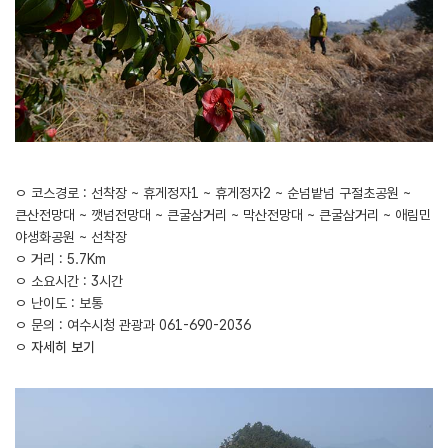
ㅇ 코스경로 : 선착장 ~ 휴게정자1 ~ 휴게정자2 ~ 순넘밭넘 구절초공원 ~
큰산전망대 ~ 깻넘전망대 ~ 큰굴삼거리 ~ 막산전망대 ~ 큰굴삼거리 ~ 애림민
야생화공원 ~ 선착장
ㅇ 거리 : 5.7Km
ㅇ 소요시간 : 3시간
ㅇ 난이도 : 보통
ㅇ 문의 : 여수시청 관광과 061-690-2036
ㅇ
자세히 보기