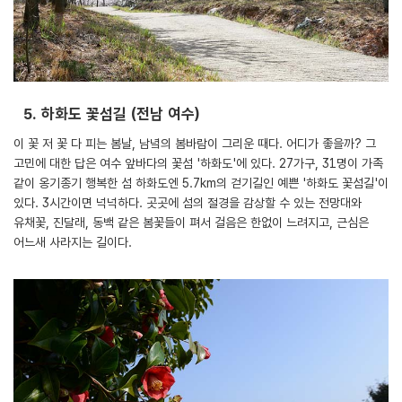
5. 하화도 꽃섬길 (전남 여수)
이 꽃 저 꽃 다 피는 봄날, 남녘의 봄바람이 그리운 때다. 어디가 좋을까? 그
고민에 대한 답은 여수 앞바다의 꽃섬 '하화도'에 있다. 27가구, 31명이 가족
같이 옹기종기 행복한 섬 하화도엔 5.7km의 걷기길인 예쁜 '하화도 꽃섬길'이
있다. 3시간이면 넉넉하다. 곳곳에 섬의 절경을 감상할 수 있는 전망대와
유채꽃, 진달래, 동백 같은 봄꽃들이 펴서 걸음은 한없이 느려지고, 근심은
어느새 사라지는 길이다.