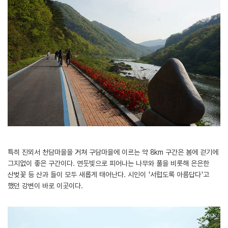
특히 진뫼서 천담마을을 거쳐 구담마을에 이르는 약 8km 구간은 봄에 걷기에
그지없이 좋은 구간이다. 연둣빛으로 피어나는 나무와 풀을 비롯해 은은한
산벚꽃 등 산과 들이 모두 새롭게 태어난다. 시인이 '서럽도록 아름답다'고
했던 강변이 바로 이곳이다.