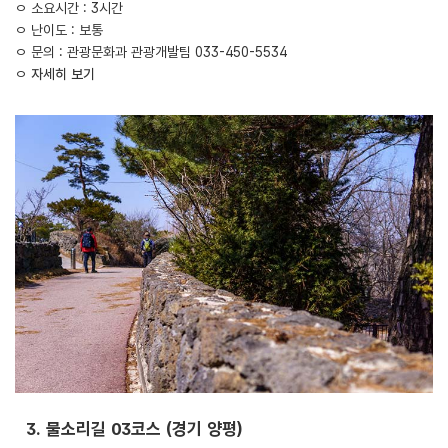
ㅇ 소요시간 : 3시간
ㅇ 난이도 : 보통
ㅇ 문의 : 관광문화과 관광개발팀 033-450-5534
ㅇ
자세히 보기
3. 물소리길 03코스 (경기 양평)