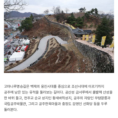
고마나루명승길은 백제의 웅진시대를 중심으로 조선시대에 이르기까지
공주에 남은 있는 유적을 둘러보는 길이다. 공산성 금서루에서 출발해 산성을
한 바퀴 돌고, 천주교 순교 성지인 황새바위성지, 공주의 자랑인 무령왕릉과
국립공주박물관, 그리고 공주한옥마을과 충정도 감영인 선화당 등을 두루
둘러본다.