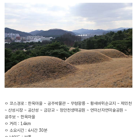
ㅇ 코스경로 : 한옥마을 ~ 공주박물관 ~ 무령왕릉 ~ 황새바위순교지 ~ 제민천
~ 산성시장 ~ 공산성 ~ 금강교 ~ 정안천생태공원 ~ 연미산자연미술공원 ~
공주보 ~ 한옥마을
ㅇ 거리 : 14km
ㅇ 소요시간 : 4시간 30분