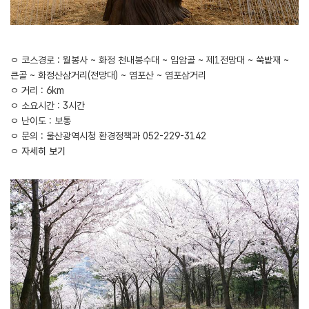
ㅇ 코스경로 : 월봉사 ~ 화정 천내봉수대 ~ 입암골 ~ 제1전망대 ~ 쑥밭재 ~
큰골 ~ 화정산삼거리(전망대) ~ 염포산 ~ 염포삼거리
ㅇ 거리 : 6km
ㅇ 소요시간 : 3시간
ㅇ 난이도 : 보통
ㅇ 문의 : 울산광역시청 환경정책과 052-229-3142
ㅇ
자세히 보기