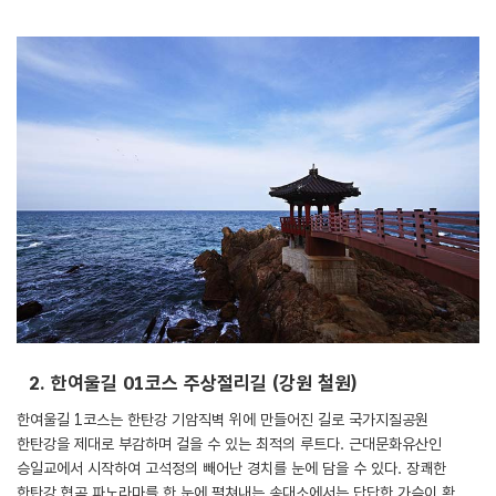
2. 한여울길 01코스 주상절리길 (강원 철원)
한여울길 1코스는 한탄강 기암직벽 위에 만들어진 길로 국가지질공원
한탄강을 제대로 부감하며 걸을 수 있는 최적의 루트다. 근대문화유산인
승일교에서 시작하여 고석정의 빼어난 경치를 눈에 담을 수 있다. 장쾌한
한탄강 협곡 파노라마를 한 눈에 펼쳐내는 송대소에서는 답답한 가슴이 확