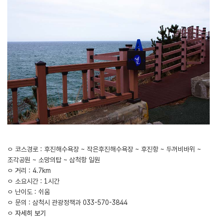
ㅇ 코스경로 : 후진해수욕장 ~ 작은후진해수욕장 ~ 후진항 ~ 두꺼비바위 ~
조각공원 ~ 소망의탑 ~ 삼척항 일원
ㅇ 거리 : 4.7km
ㅇ 소요시간 : 1시간
ㅇ 난이도 : 쉬움
ㅇ 문의 : 삼척시 관광정책과 033-570-3844
ㅇ
자세히 보기