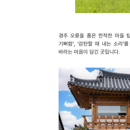
경주 오릉을 품은 한적한 마을 
기뻐함
’, ‘
감탄할 때 내는 소리
’
를
바라는 마음이 담긴 곳입니다
.