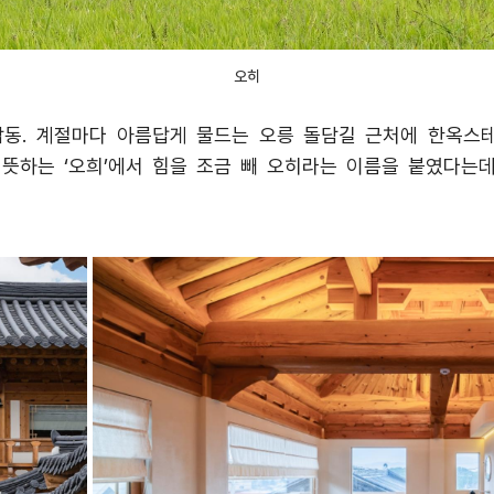
오히
탑동
.
계절마다 아름답게 물드는 오릉 돌담길 근처에 한옥스
 뜻하는
‘
오희
’
에서 힘을 조금 빼 오히라는 이름을 붙였다는