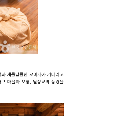
떡과 새콤달콤한 오미자가 기다리고
타고 마을과 오릉
,
월정교의 풍경을