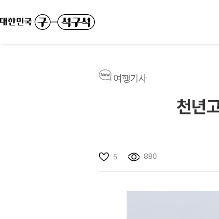
여행기사
천년고
880
5