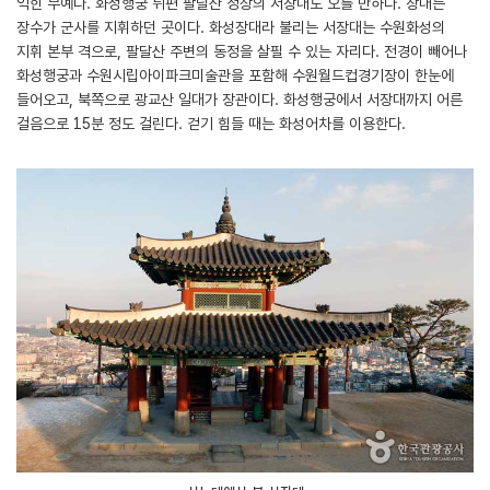
익힌 무예다. 화성행궁 뒤편 팔달산 정상의 서장대도 오를 만하다. 장대는
장수가 군사를 지휘하던 곳이다. 화성장대라 불리는 서장대는 수원화성의
지휘 본부 격으로, 팔달산 주변의 동정을 살필 수 있는 자리다. 전경이 빼어나
화성행궁과 수원시립아이파크미술관을 포함해 수원월드컵경기장이 한눈에
들어오고, 북쪽으로 광교산 일대가 장관이다. 화성행궁에서 서장대까지 어른
걸음으로 15분 정도 걸린다. 걷기 힘들 때는 화성어차를 이용한다.