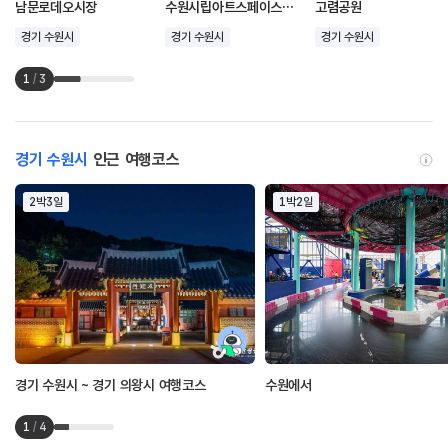
남문로데오시장
수원시립아트스페이스광교
고렴공원
경기 수원시
경기 수원시
경기 수원시
1
/
3
경기 수원시
인근 여행코스
2박3일
1박2일
경기 수원시 ~ 경기 의왕시 여행코스
수원에서
1
/
4