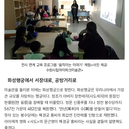
전시 연계 교육 프로그램 '움직이는 이야기' 체험<사진 제공·
수원시립아이파크미술관>
화성행궁에서 서장대로, 공방거리로
미술관을 둘러본 뒤에는 화성행궁으로 향한다. 화성행궁은 우리나라에서 가장
큰 규모를 자랑하는 행궁이다. 정조가 아버지 장헌세자(사도세자)의 원침인
현륭원(현 융릉)을 참배할 때 머물렀다. 정문 신풍루를 지나 정전 봉수당까지
567칸 가운데 482칸을 복원했다. '만년(萬年)의 수(壽)를 받들어 빌다'라는
뜻이 있는 봉수당에는 혜경궁 홍씨의 회갑연 진찬례를 인형으로 재현했다.
아이에게 영화 <사도>의 문근영이 혜경궁 홍씨라는 사실을 곁들여 설명해도
좋겠다.