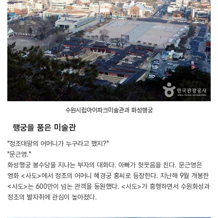
수원시립아이파크미술관과 화성행궁
행궁을 품은 미술관
"정조대왕의 어머니가 누구라고 했지?"
"문근영."
화성행궁 봉수당을 지나는 부자의 대화다. 아빠가 헛웃음을 친다. 문근영은
영화 <사도>에서 정조의 어머니 혜경궁 홍씨로 등장한다. 지난해 9월 개봉한
<사도>는 600만이 넘는 관객을 동원했다. <사도>가 흥행하면서 수원화성과
정조의 발자취에 관심이 높아졌다.