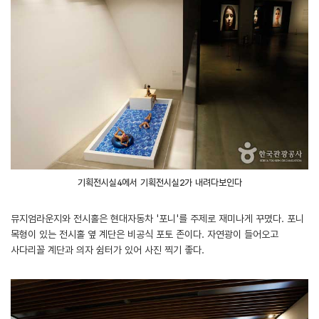
기획전시실4에서 기획전시실2가 내려다보인다
뮤지엄라운지와 전시홀은 현대자동차 '포니'를 주제로 재미나게 꾸몄다. 포니
목형이 있는 전시홀 옆 계단은 비공식 포토 존이다. 자연광이 들어오고
사다리꼴 계단과 의자 쉼터가 있어 사진 찍기 좋다.