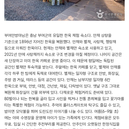
부여안방마님은 충남 부여군의 유일한 한옥 체험 숙소다. 안채 상량을
기준으로 1896년 지어진 한옥을 복원했다. 안채와 별채, 사랑채, 행랑채
등으로 이뤄진 한옥이다. 현재는 안채와 별채만 숙소로 사용하고 있고,
2021년 안에 사랑채까지 숙소로 구조 변경을 마칠 예정이다. 나머지 공간은
새 단장하고 이미 한옥 카페로 운영 중이다. 이 때문에 평일에는 독립된
공간인 별채만 투숙객을 받는다. 주말에는 한옥 카페를 닫고, 별채와 안채를
각각 하루 한 팀에게 독채로 대여한다. 별채는 일자형 구조로 안방, 화장실,
주방 겸 거실, 테라스 등의 공간이 있다. 안채는 남부지방 일자형 6칸
한옥으로 부엌, 안방, 대청, 건넌방, 재실, 다락방이 있다. 옛날 구조 그대로
복원해 화장실이 건물 외부에 있다. 다채로운 체험거리도 준비돼 있다.
80벌이나 되는 한복을 골라 입고 사진을 찍거나 전통 혼례복을 입고 꽃가마를
타는 특별한 체험이 가능하다. 추억의 롤러스케이트와 탁구도 즐길 수 있고,
밤이면 모닥불을 쬐며 도란도란 이야기를 나눌 수도 있다. 여름(6~9월 초)
에는 야외 수영장을 운영해 아이가 있는 가족에게 인기다. 체험비용은 모두
무료. 입실 시 간단한 주전부리를 제공한다. 안주인이 오랫동안 한정식집을