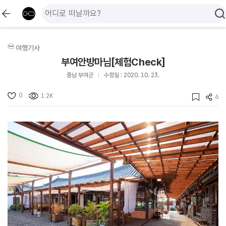
여행기사
부여안방마님[체험Check]
충남 부여군
수정일 : 2020. 10. 23.
0
1.2K
6