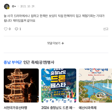
루*
2021. 10. 29.
늘 사극 드라마에서나 접하고 한옥만 보았지 직접 한복까지 입고 체험기회는 기대가
됩니다 재미있을거 같아요
0
1
신고
댓글 더보기
충남 부여군
인근 축제/공연/행사
서천국가유산야행
2026 충청남도 드론 페스타
예산사과축제