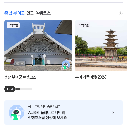
충남 부여군
인근 여행코스
1박2일
1박2일
충남 부여군 여행코스
부여 가족여행(2026)
1
/
4
국내 여행 계획 중인가요?
AI콕콕 플래너로
나만의
여행코스를 생성해 보세요!