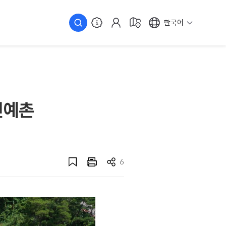
한국어
민예촌
6