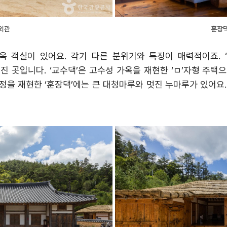
외관
훈장
옥 객실이 있어요
.
각기 다른 분위기와 특징이 매력적이죠
. 
려진 곳입니다
. ‘
교수댁
’
은 고수성 가옥을 재현한
‘
ㅁ
’
자형 주택으
만정을 재현한
‘
훈장댁
’
에는 큰 대청마루와 멋진 누마루가 있어요