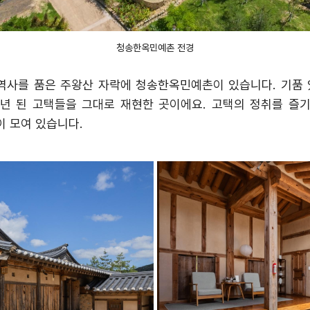
청송한옥민예촌 전경
 역사를 품은 주왕산 자락에 청송한옥민예촌이 있습니다
.
기품 
 년 된 고택들을 그대로 재현한 곳이에요
.
고택의 정취를 즐기
이 모여 있습니다
.