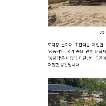
정승
도지정 문화재 초전댁을 재현한
‘
정승댁
’
은 국가 중요 민속 문화재
‘
영감댁
’
은 마당에 디딜방아 공간이
재현한 공간입니다
.