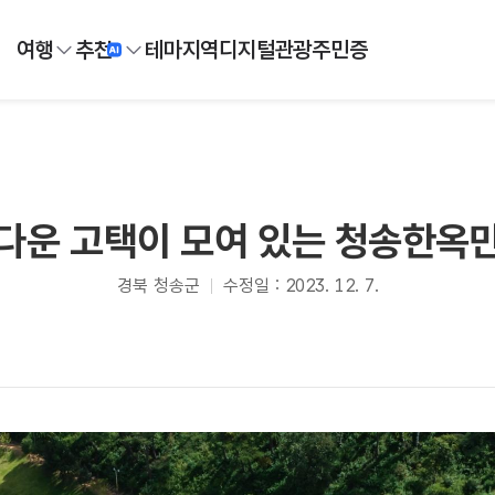
여행
추천
테마
지역
디지털
관광주민증
다운 고택이 모여 있는 청송한옥
경북 청송군
수정일 : 2023. 12. 7.