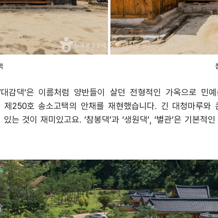
댁
‘
대감댁
’
은 이름처럼 양반들이 살던 전형적인 가옥으로 민예
 제
250
호 송소고택의 안채를 재현했습니다
.
긴 대청마루와 
 있는 것이 재미있고요
. ‘
참봉댁
’
과
‘
생원댁
’, ‘
별관
’
은 기본적인