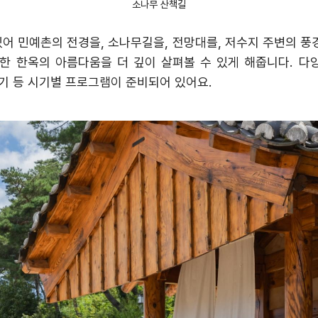
소나무 산책길
있어 민예촌의 전경을
,
소나무길을
,
전망대를
,
저수지 주변의 풍
한 한옥의 아름다움을 더 깊이 살펴볼 수 있게 해줍니다
.
다
기 등 시기별 프로그램이 준비되어 있어요
.