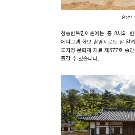
훈장댁 
청송한옥민예촌에는 총
8
채의 한
에피그램 화보 촬영지로도 잘 알
도지정 문화재 자료 제
577
호 송
즐길 수 있습니다
.