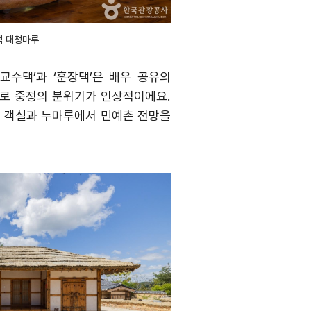
댁 대청마루
‘
교수댁
’
과
‘
훈장댁
’
은 배우 공유의
로 중정의 분위기가 인상적이에요
.
.
객실과 누마루에서 민예촌 전망을