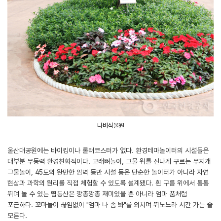
나비식물원
울산대공원에는 바이킹이나 롤러코스터가 없다. 환경테마놀이터의 시설들은
대부분 무동력 환경친화적이다. 고래뼈놀이, 그물 위를 신나게 구르는 무지개
그물놀이, 45도의 완만한 암벽 등반 시설 등은 단순한 놀이터가 아니라 자연
현상과 과학의 원리를 직접 체험할 수 있도록 설계됐다. 흰 구름 위에서 통통
뛰며 놀 수 있는 뜀동산은 깡총깡총 재미있을 뿐 아니라 엄마 품처럼
포근하다. 꼬마들이 끊임없이 "엄마 나 좀 봐"를 외치며 뛰노느라 시간 가는 줄
모른다.