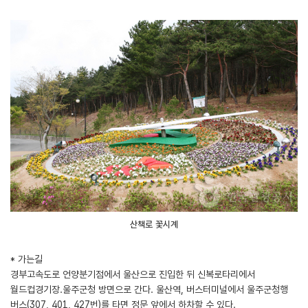
산책로 꽃시계
* 가는길
경부고속도로 언양분기점에서 울산으로 진입한 뒤 신복로타리에서
월드컵경기장.울주군청 방면으로 간다. 울산역, 버스터미널에서 울주군청행
버스(307, 401, 427번)를 타면 정문 앞에서 하차할 수 있다.