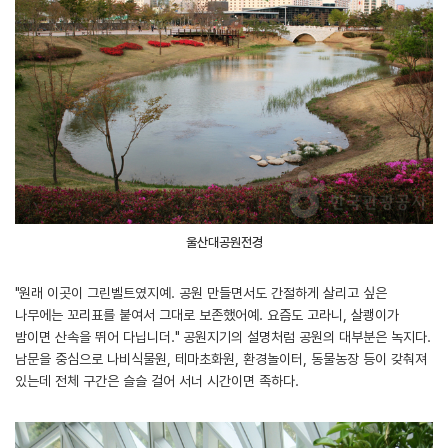
울산대공원전경
"원래 이곳이 그린벨트였지예. 공원 만들면서도 간절하게 살리고 싶은
나무에는 꼬리표를 붙여서 그대로 보존했어예. 요즘도 고라니, 살쾡이가
밤이면 산속을 뛰어 다닙니더." 공원지기의 설명처럼 공원의 대부분은 녹지다.
남문을 중심으로 나비식물원, 테마초화원, 환경놀이터, 동물농장 등이 갖춰져
있는데 전체 구간은 슬슬 걸어 서너 시간이면 족하다.