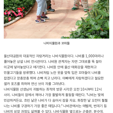
나비식물원과 꼬마들
울산대공원의 대표적인 자랑거리는 나비식물원이다. 나비를 1,000마리나
풀어놓은 상설 나비 전시관이다. 나비원 관계자는 자연 그대로를 뚝 잘라
이곳에 넣어놓았다고 얘기한다. 나비원 안에 울산 태화강을 재현하고
민물고기들을 방류했다. 나비처럼 노란 옷을 맞춰 입은 꼬마들이 나비를
잡겠다고 깡총깡총 뛰며 손뼉 치고 난리다. 아빠에게 자랑하겠다고 절묘한
셀카 포즈를 취하며 연신 브이 자를 그려낸다.
나비식물원 선생님이 귀띔하는 최적의 방문 시각은 오전 10시부터 12시
사이. 나비들이 잠에서 깨어나 가장 활발하게 활동할 때란다. "나비는 빛에
민감하거든요. 흐린 날은 나비가 다 숨어서 잠을 자요. 화창한 날 오전이 훨훨
나는 나비를 구경하기 가장 좋은 때입니다." 나비관에서는 애벌레, 번데기 등
나비의 성장 과정도 살펴볼 수 있다. 나비식물원 옆으로는 곤충관, 분수대,