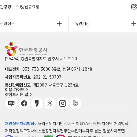
관광정보 수정/신규요청
관광정보
유관기관
(26464) 강원특별자치도 원주시 세계로 10
대표전화
033-738-3000 (유료, 평일 09시~18시)
사업자등록번호
202-81-50707
통신판매업신고
제2009-서울중구-1234호
이용 가이드
찾아오시는 길
개인정보처리방침
이용약관
위치기반서비스 이용약관
개인위치정보 처리방침
저작권정책
고객서비스헌장
전자우편무단수집거부
자주 묻는 질문
사이트맵