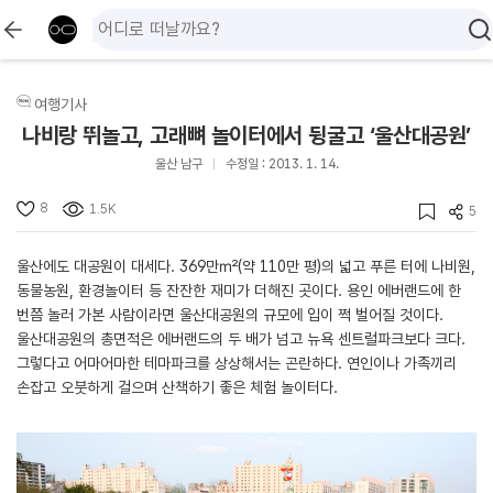
여행기사
나비랑 뛰놀고, 고래뼈 놀이터에서 뒹굴고 ‘울산대공원’
울산 남구
수정일 : 2013. 1. 14.
8
1.5K
5
울산에도 대공원이 대세다. 369만㎡(약 110만 평)의 넓고 푸른 터에 나비원,
동물농원, 환경놀이터 등 잔잔한 재미가 더해진 곳이다. 용인 에버랜드에 한
번쯤 놀러 가본 사람이라면 울산대공원의 규모에 입이 쩍 벌어질 것이다.
울산대공원의 총면적은 에버랜드의 두 배가 넘고 뉴욕 센트럴파크보다 크다.
그렇다고 어마어마한 테마파크를 상상해서는 곤란하다. 연인이나 가족끼리
손잡고 오붓하게 걸으며 산책하기 좋은 체험 놀이터다.