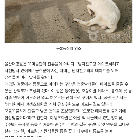
동물농장의 염소
울산대공원은 꼬마들만의 전유물이 아니다. "남자친구랑 데이트하려고
사전답사 왔어예." 울주군에 사는 자매는 남자친구와의 데이트를 위해
정성들여 미리 답사를 왔단다.
대공원 정문에서 동문으로 이어지는 구간은 청춘남녀들이 데이트를 즐길 수
있는 산책로가 조성돼 있다. 이 길은 잉어연못, 호랑이발 테라스, 풍요의 못 등
각종 연못이 어우러진 넓고 여유로운 산책로로 꾸며져 있다. 공원 관계자는
"암석원에서 야생초화원을 거쳐 유실수원으로 이르는 길도 일부러
꼬불꼬불하게 만들고 낮은 언덕을 조성했다"며 "오붓한 데이트를 즐기기에
안성맞춤이다"라고 전한다. 야생초화원은 어릴 적 시골에서 봤던 양지꽃,
수선화, 동자꽃 등을 심어놓아 순수한 추억의 길로 꾸몄다. 옛 연못을 그대로
살린 습지원, 미로원, 자원식물원 등은 꽃과 나무에 이름표를 붙여