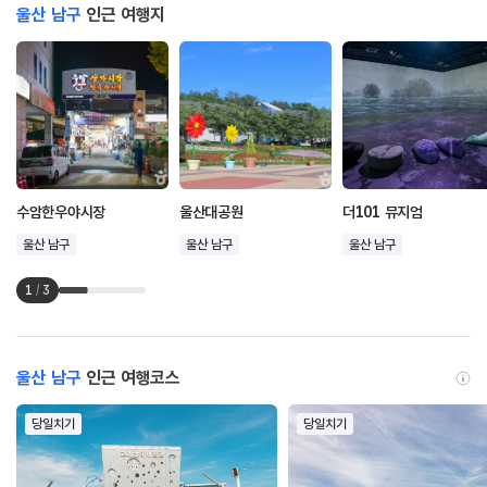
울산 남구
인근 여행지
수암한우야시장
울산대공원
더101 뮤지엄
울산 남구
울산 남구
울산 남구
1
/
3
울산 남구
인근 여행코스
당일치기
당일치기