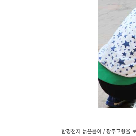
함평천지 늙은몸이 / 광주고향을 보