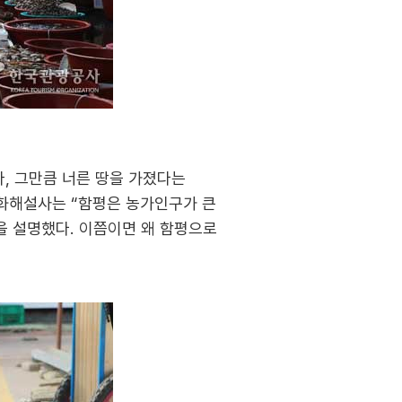
라, 그만큼 너른 땅을 가졌다는
문화해설사는 “함평은 농가인구가 큰
을 설명했다. 이쯤이면 왜 함평으로