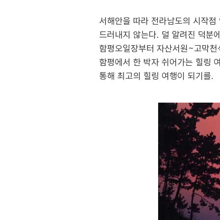
서해안을 따라 전라남도의 시작점 
드러내지 않는다. 덜 알려진 덕분에
함평오일장부터 자산서원~고막천
함평에서 한 박자 쉬어가는 힐링 여
통해 최고의 힐링 여행이 되기를.