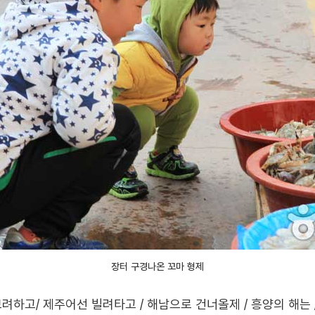
장터 구경나온 꼬마 형제
려하고/ 제주어선 빌려타고 / 해남으로 건너올제 / 흥양의 해는 