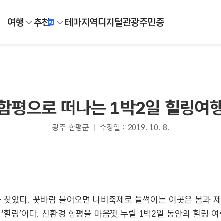
여행
추천
테마
지역
디지털
관광주민증
함평으로 떠나는 1박2일 힐링여
광주 함평군
수정일 : 2019. 10. 8.
을 찾았다. 꽃바람 불어오면 나비축제로 들썩이는 이곳은 봄과 제
‘힐링’이다. 친환경 함평을 마음껏 누릴 1박2일 동안의 힐링 