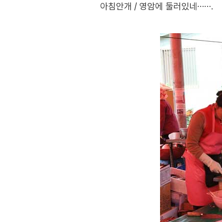
아침안개 / 영암에 둘러있네…….