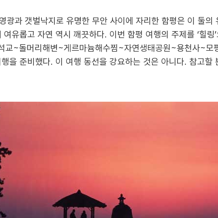
영광과 갯벌낙지로 유명한 무안 사이에 자리한 함평은 이 둘의
 여유롭고 자연 역시 깨끗하다. 이번 함평 여행의 주제를 ‘힐링
석교~돌머리해변~게르마늄해수찜~자연생태공원~용천사~모평마
행을 준비했다. 이 여행 동선을 강요하는 것은 아니다. 참고할 