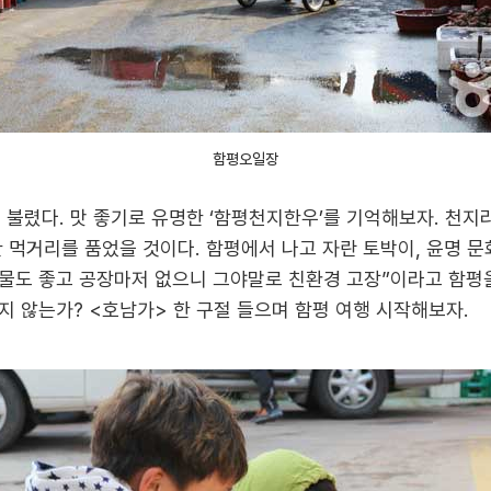
함평오일장
 불렸다. 맛 좋기로 유명한 ‘함평천지한우’를 기억해보자. 천지
한 먹거리를 품었을 것이다. 함평에서 나고 자란 토박이, 윤명 
 물도 좋고 공장마저 없으니 그야말로 친환경 고장”이라고 함평
지 않는가? <호남가> 한 구절 들으며 함평 여행 시작해보자.