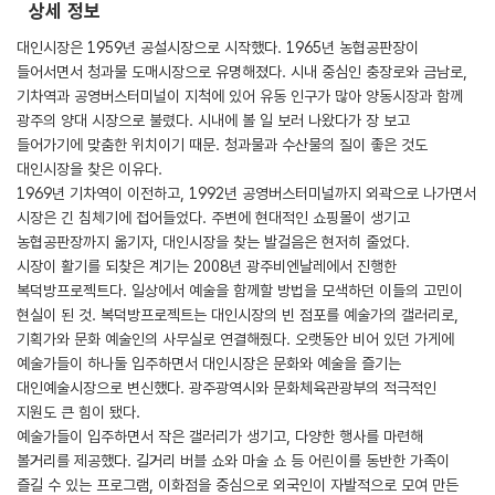
상세 정보
대인시장은 1959년 공설시장으로 시작했다. 1965년 농협공판장이
들어서면서 청과물 도매시장으로 유명해졌다. 시내 중심인 충장로와 금남로,
기차역과 공영버스터미널이 지척에 있어 유동 인구가 많아 양동시장과 함께
광주의 양대 시장으로 불렸다. 시내에 볼 일 보러 나왔다가 장 보고
들어가기에 맞춤한 위치이기 때문. 청과물과 수산물의 질이 좋은 것도
대인시장을 찾은 이유다.
1969년 기차역이 이전하고, 1992년 공영버스터미널까지 외곽으로 나가면서
시장은 긴 침체기에 접어들었다. 주변에 현대적인 쇼핑몰이 생기고
농협공판장까지 옮기자, 대인시장을 찾는 발걸음은 현저히 줄었다.
시장이 활기를 되찾은 계기는 2008년 광주비엔날레에서 진행한
복덕방프로젝트다. 일상에서 예술을 함께할 방법을 모색하던 이들의 고민이
현실이 된 것. 복덕방프로젝트는 대인시장의 빈 점포를 예술가의 갤러리로,
기획가와 문화 예술인의 사무실로 연결해줬다. 오랫동안 비어 있던 가게에
예술가들이 하나둘 입주하면서 대인시장은 문화와 예술을 즐기는
대인예술시장으로 변신했다. 광주광역시와 문화체육관광부의 적극적인
지원도 큰 힘이 됐다.
예술가들이 입주하면서 작은 갤러리가 생기고, 다양한 행사를 마련해
볼거리를 제공했다. 길거리 버블 쇼와 마술 쇼 등 어린이를 동반한 가족이
즐길 수 있는 프로그램, 이화점을 중심으로 외국인이 자발적으로 모여 만든