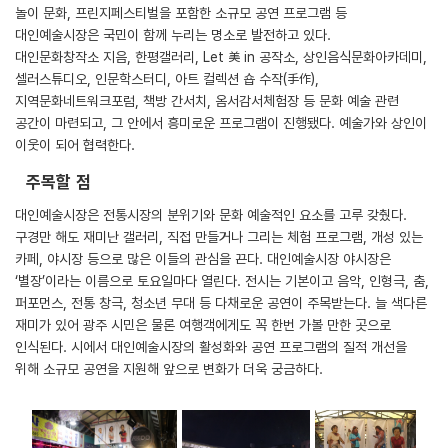
놀이 문화, 프린지페스티벌을 포함한 소규모 공연 프로그램 등
대인예술시장은 국민이 함께 누리는 명소로 발전하고 있다.
대인문화창작소 지음, 한평갤러리, Let 美 in 공작소, 상인음식문화아카데미,
셀러스튜디오, 인문학스터디, 아트 컬렉션 숍 수작(手作),
지역문화네트워크포럼, 책방 간서치, 옴서감서체험장 등 문화 예술 관련
공간이 마련되고, 그 안에서 흥미로운 프로그램이 진행됐다. 예술가와 상인이
이웃이 되어 협력한다.
주목할 점
대인예술시장은 전통시장의 분위기와 문화 예술적인 요소를 고루 갖췄다.
구경만 해도 재미난 갤러리, 직접 만들거나 그리는 체험 프로그램, 개성 있는
카페, 야시장 등으로 많은 이들의 관심을 끈다. 대인예술시장 야시장은
‘별장’이라는 이름으로 토요일마다 열린다. 전시는 기본이고 음악, 인형극, 춤,
퍼포먼스, 전통 창극, 청소년 무대 등 다채로운 공연이 주목받는다. 늘 색다른
재미가 있어 광주 시민은 물론 여행객에게도 꼭 한번 가볼 만한 곳으로
인식된다. 시에서 대인예술시장의 활성화와 공연 프로그램의 질적 개선을
위해 소규모 공연을 지원해 앞으로 변화가 더욱 궁금하다.