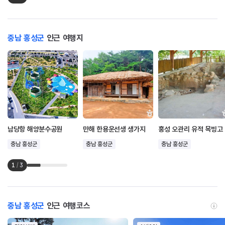
충남 홍성군
인근 여행지
남당항 해양분수공원
만해 한용운선생 생가지
홍성 오관리 유적 목빙고
충남 홍성군
충남 홍성군
충남 홍성군
1
/
3
충남 홍성군
인근 여행코스