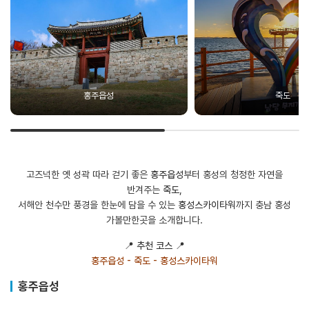
홍주읍성
죽도
고즈넉한 옛 성곽 따라 걷기 좋은
홍주읍성
부터 홍성의 청정한 자연을
반겨주는
죽도
,
서해안 천수만 풍경을 한눈에 담을 수 있는
홍성스카이타워
까지 충남 홍성
가볼만한곳을 소개합니다.
📍
추천 코스
📍
홍주읍성 - 죽도 - 홍성스카이타워
홍주읍성