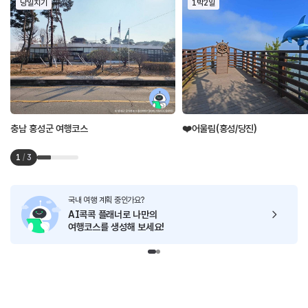
당일치기
1박2일
충남 홍성군 여행코스
❤️어울림(홍성/당진)
1
/
3
국내 여행 계획 중인가요?
AI콕콕 플래너로
나만의
여행코스를 생성해 보세요!