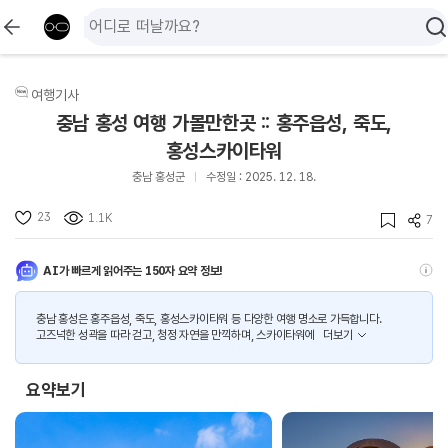
여행기사
충남 홍성 여행 가볼만한곳 :: 홍주읍성, 죽도,
홍성스카이타워
충남 홍성군
수정일 : 2025. 12. 18.
23
1.1K
7
AI가 빠르게 읽어주는 150자 요약 정보!
충남 홍성은 홍주읍성, 죽도, 홍성스카이타워 등 다양한 여행 명소로 가득합니다.
고즈넉한 성곽을 따라 걷고, 청정 자연을 만끽하며, 스카이타워에
더보기
요약보기