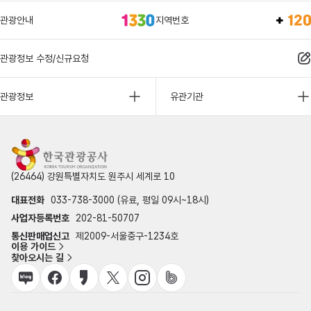
관광안내
지역번호
관광정보 수정/신규요청
관광정보
유관기관
(26464) 강원특별자치도 원주시 세계로 10
대표전화
033-738-3000 (유료, 평일 09시~18시)
사업자등록번호
202-81-50707
통신판매업신고
제2009-서울중구-1234호
이용 가이드
찾아오시는 길