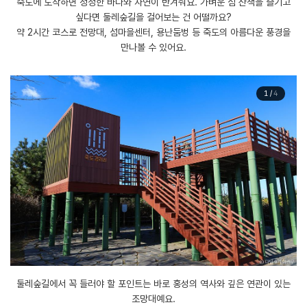
​죽도에 도착하면 청정한 바다와 자연이 반겨줘요. 가벼운 섬 산책을 즐기고
싶다면 둘레숲길을 걸어보는 건 어떨까요?
약 2시간 코스로 전망대, 섬마을센터, 용난둠벙 등 죽도의 아름다운 풍경을
만나볼 수 있어요.
1
/
4
​둘레숲길에서 꼭 들러야 할 포인트는 바로 홍성의 역사와 깊은 연관이 있는
조망대예요.